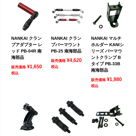
NANKAI クラン
NANKAI クラン
NANKAI マルチ
プアダプター レ
プバーマウント
ホルダー KANIシ
ッド PB-04R 南
PB-25 南海部品
リーズ バーマウ
海部品
ントクランプ B
¥
4,620
販売価格
タイプ PB-33B
¥
1,650
税込
販売価格
南海部品
税込
¥
1,980
販売価格
税込