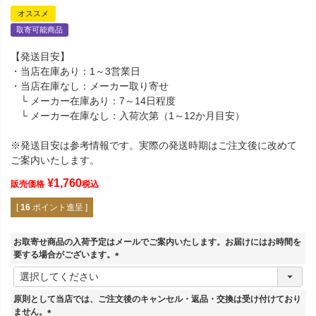
オススメ
取寄可能商品
【発送目安】
・当店在庫あり：1～3営業日
・当店在庫なし：メーカー取り寄せ
└ メーカー在庫あり：7～14日程度
└ メーカー在庫なし：入荷次第（1～12か月目安）
※発送目安は参考情報です。実際の発送時期はご注文後に改めて
ご案内いたします。
¥
1,760
販売価格
税込
[
16
ポイント進呈 ]
お取寄せ商品の入荷予定はメールでご案内いたします。お届けにはお時間を
要する場合がございます。
(
必
須
原則として当店では、ご注文後のキャンセル・返品・交換は受け付けており
)
ません。