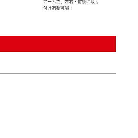
アームで、左右・前後に取り
ートに充電。
付け調整可能！