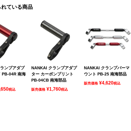
られている商品
 クランプアダプ
NANKAI クランプアダプ
NANKAI クランプバーマ
PB-04R 南海
ター カーボンプリント
ウント PB-25 南海部品
PB-04CB 南海部品
¥
4,620
販売価格
税込
,650
¥
1,760
税込
販売価格
税込