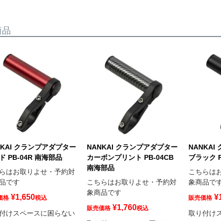
商品
NKAI クランプアダプター
NANKAI クランプアダプター
NANKA
ド PB-04R 南海部品
カーボンプリント PB-04CB
ブラック P
南海部品
らはお取りよせ・予約対
こちらは
品です
こちらはお取りよせ・予約対
象商品で
象商品です
¥
1,650
¥
価格
税込
販売価格
¥
1,760
販売価格
税込
付けスペースに困らない
取り付け