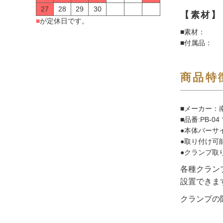
27
28
29
30
【素材】
■
が定休日です。
■素材：
■付属品：
商品特
■メーカー：南
■品番:PB-
●本体バーサイ
●取り付け可能
●クランプ取り
各種クラン
設置できま
クランプの