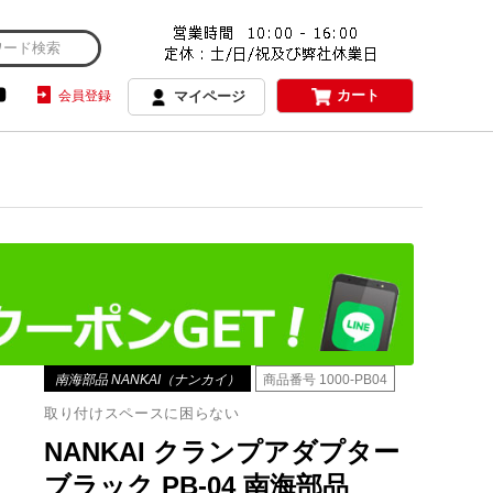
カート
会員登録
マイページ
南海部品 NANKAI（ナンカイ）
商品番号
1000-PB04
取り付けスペースに困らない
NANKAI クランプアダプター
ブラック PB-04 南海部品