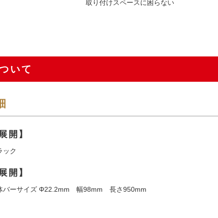
取り付けスペースに困らない
ついて
細
展開】
ラック
展開】
バーサイズ Φ22.2mm 幅98mm 長さ950mm