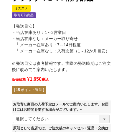
オススメ
取寄可能商品
【発送目安】
・当店在庫あり：1～3営業日
・当店在庫なし：メーカー取り寄せ
└ メーカー在庫あり：7～14日程度
└ メーカー在庫なし：入荷次第（1～12か月目安）
※発送目安は参考情報です。実際の発送時期はご注文
後に改めてご案内いたします。
¥
1,650
販売価格
税込
[
15
ポイント進呈 ]
お取寄せ商品の入荷予定はメールでご案内いたします。お届
けにはお時間を要する場合がございます。
(
必
須
原則として当店では、ご注文後のキャンセル・返品・交換は