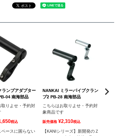
I クランプアダプター
NANKAI ミラーパイプクラン
【在庫限り】NA
B-04 南海部品
プ2 PB-28 南海部品
パイプクランプ2
付) PB-29 南
お取りよせ・予約対
こちらはお取りよせ・予約対
す
象商品です
¥
5,720
販売価格
1,650
¥
2,310
税込
販売価格
税込
バークランプ式
ンクホルダー等
スペースに困らない
【KANIシリーズ】新開発のＺ
利。電源ユニッ