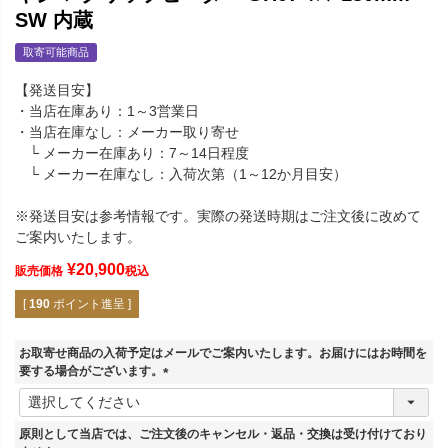
SW 内蔵
取寄可能商品
【発送目安】
・当店在庫あり：1～3営業日
・当店在庫なし：メーカー取り寄せ
└ メーカー在庫あり：7～14日程度
└ メーカー在庫なし：入荷次第（1～12か月目安）
※発送目安は参考情報です。実際の発送時期はご注文後に改めて
ご案内いたします。
¥
20,900
販売価格
税込
[
190
ポイント進呈 ]
お取寄せ商品の入荷予定はメールでご案内いたします。お届けにはお時間を
要する場合がございます。
(
必
須
原則として当店では、ご注文後のキャンセル・返品・交換は受け付けており
)