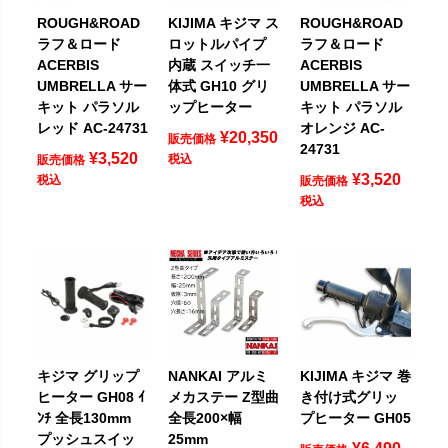
ROUGH&ROAD
KIJIMA キジマ ス
ROUGH&ROAD
ラフ＆ロード
ロットルパイプ
ラフ＆ロード
ACERBIS
内蔵 スイッチ一
ACERBIS
UMBRELLA サー
体式 GH10 グリ
UMBRELLA サー
キット パラソル
ップヒーター
キット パラソル
レッド AC-24731
オレンジ AC-
¥
20,350
販売価格
24731
¥
3,520
税込
販売価格
¥
3,520
税込
販売価格
税込
キジマ グリップ
NANKAI アルミ
KIJIMA キジマ 巻
ヒーター GH08 ｲ
メカステー Z型曲
き付け式グリッ
ﾝﾁ 全長130mm
全長200×幅
プヒーター GH05
プッシュスイッ
25mm