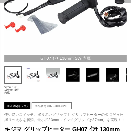
GH07 ｲﾝﾁ 130mm SW 内蔵
GH07 ｲﾝﾁ
130mm SW
内蔵
KIJIMA(キジマ)
商品番号
8072-304-8200
使い易いスイッチ、握り易いグリップ！ グリップヒーターの欠点だった
握りの太さを解消。最小径33mm（インチグリップは37mm）を実現！！
キジマ グリップヒーター GH07 ｲﾝﾁ 130mm