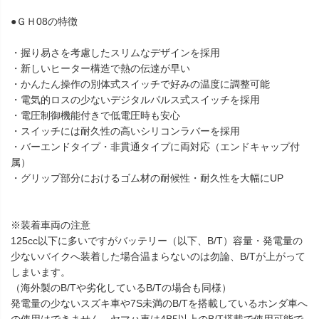
●ＧＨ08の特徴
・握り易さを考慮したスリムなデザインを採用
・新しいヒーター構造で熱の伝達が早い
・かんたん操作の別体式スイッチで好みの温度に調整可能
・電気的ロスの少ないデジタルパルス式スイッチを採用
・電圧制御機能付きで低電圧時も安心
・スイッチには耐久性の高いシリコンラバーを採用
・バーエンドタイプ・非貫通タイプに両対応（エンドキャップ付
属）
・グリップ部分におけるゴム材の耐候性・耐久性を大幅にUP
※装着車両の注意
125cc以下に多いですがバッテリー（以下、B/T）容量・発電量の
少ないバイクへ装着した場合温まらないのは勿論、B/Tが上がって
しまいます。
（海外製のB/Tや劣化しているB/Tの場合も同様）
発電量の少ないスズキ車や7S未満のB/Tを搭載しているホンダ車へ