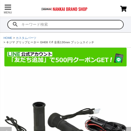
MENU
HOME
カスタムパーツ
キジマ グリップヒーター GH08 ｲﾝﾁ 全長130mm プッシュスイッチ