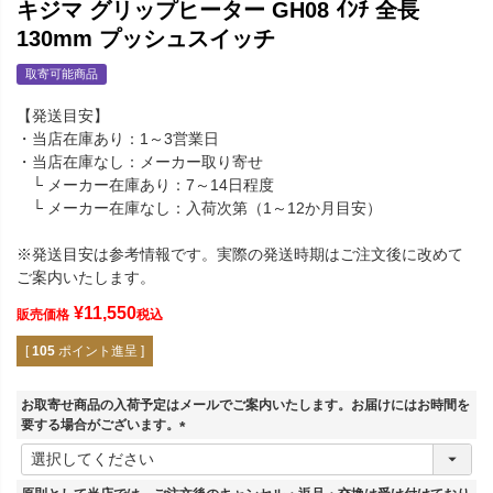
キジマ グリップヒーター GH08 ｲﾝﾁ 全長
130mm プッシュスイッチ
取寄可能商品
【発送目安】
・当店在庫あり：1～3営業日
・当店在庫なし：メーカー取り寄せ
└ メーカー在庫あり：7～14日程度
└ メーカー在庫なし：入荷次第（1～12か月目安）
※発送目安は参考情報です。実際の発送時期はご注文後に改めて
ご案内いたします。
¥
11,550
販売価格
税込
[
105
ポイント進呈 ]
お取寄せ商品の入荷予定はメールでご案内いたします。お届けにはお時間を
要する場合がございます。
(
必
須