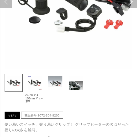
GH08 ｲﾝﾁ
130mm ﾌﾟｯｼｭ
SW
キジマ
商品番号
8072-304-8205
使い易いスイッチ、握り易いグリップ！ グリップヒーターの欠点だった
握りの太さを解消。