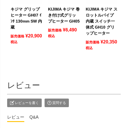
キジマ グリップ
KIJIMA キジマ 巻
KIJIMA キジマ ス
ヒーター GH07 ｲ
き付け式グリッ
ロットルパイプ
ﾝﾁ 130mm SW 内
プヒーター GH05
内蔵 スイッチ一
蔵
体式 GH10 グリ
¥
6,490
販売価格
ップヒーター
¥
20,900
税込
販売価格
¥
20,350
税込
販売価格
税込
レビュー
レビューを書く
質問する
レビュー
Q&A