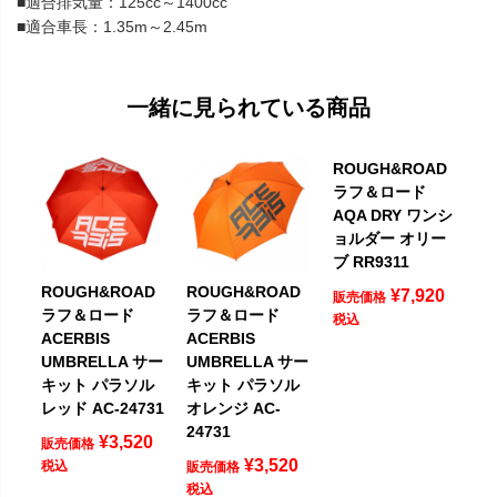
■適合排気量：125cc～1400cc
■適合車長：1.35m～2.45m
一緒に見られている商品
ROUGH&ROAD
ラフ＆ロード
AQA DRY ワンシ
ョルダー オリー
ブ RR9311
ROUGH&ROAD
ROUGH&ROAD
¥
7,920
販売価格
ラフ＆ロード
ラフ＆ロード
税込
ACERBIS
ACERBIS
UMBRELLA サー
UMBRELLA サー
キット パラソル
キット パラソル
レッド AC-24731
オレンジ AC-
24731
¥
3,520
販売価格
¥
3,520
税込
販売価格
税込