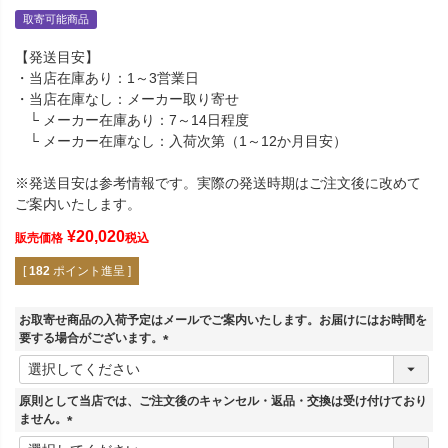
取寄可能商品
【発送目安】
・当店在庫あり：1～3営業日
・当店在庫なし：メーカー取り寄せ
└ メーカー在庫あり：7～14日程度
└ メーカー在庫なし：入荷次第（1～12か月目安）
※発送目安は参考情報です。実際の発送時期はご注文後に改めて
ご案内いたします。
¥
20,020
販売価格
税込
[
182
ポイント進呈 ]
お取寄せ商品の入荷予定はメールでご案内いたします。お届けにはお時間を
要する場合がございます。
(
必
須
原則として当店では、ご注文後のキャンセル・返品・交換は受け付けており
)
ません。
(