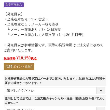
取寄可能商品
【発送目安】
・当店在庫あり：1～3営業日
・当店在庫なし：メーカー取り寄せ
└ メーカー在庫あり：7～14日程度
└ メーカー在庫なし：入荷次第（1～12か月目安）
※発送目安は参考情報です。実際の発送時期はご注文後に改めて
ご案内いたします。
¥
18,150
販売価格
税込
[
165
ポイント進呈 ]
お取寄せ商品の入荷予定はメールでご案内いたします。お届けにはお時間を
要する場合がございます。
(
必
須
原則として当店では、ご注文後のキャンセル・返品・交換は受け付けており
)
ません。
(