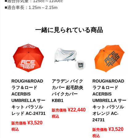
■適合排気量：125cc～1100cc
■適合車長：1.25m～2.15m
一緒に見られている商品
ROUGH&ROAD
アラデン バイク
ROUGH&ROAD
ラフ＆ロード
カバー 起毛防炎
ラフ＆ロード
ACERBIS
バイクカバー
ACERBIS
UMBRELLA サー
KBB1
UMBRELLA サー
キット パラソル
キット パラソル
¥
22,440
販売価格
レッド AC-24731
オレンジ AC-
税込
24731
¥
3,520
販売価格
¥
3,520
税込
販売価格
税込