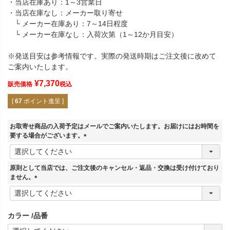
・当店在庫あり：1～3営業日
・当店在庫なし：メーカー取り寄せ
└ メーカー在庫あり：7～14日程度
└ メーカー在庫なし：入荷次第（1～12か月目安）
※発送目安は参考情報です。実際の発送時期はご注文後に改めて
ご案内いたします。
¥
7,370
販売価格
税込
[
67
ポイント進呈 ]
お取寄せ商品の入荷予定はメールでご案内いたします。お届けにはお時間を
要する場合がございます。
(
必
須
原則として当店では、ご注文後のキャンセル・返品・交換は受け付けており
)
ません。
(
必
須
カラー
品番
)