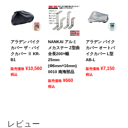
アラデン バイク
NANKAI アルミ
アラデン バイク
カバー ザ・バイ
メカステー Z型曲
カバー オートバ
クカバー Ⅱ KR-
全長200×幅
イクカバー L型
B1
25mm
AB-L
(Φ6mm×16mm)
¥
10,560
¥
7,150
販売価格
販売価格
0010 南海部品
税込
税込
¥
660
販売価格
税込
レビュー