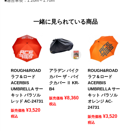
■適合車長：1.20m～1.70m
一緒に見られている商品
ROUGH&ROAD
アラデン バイク
ROUGH&ROAD
ラフ＆ロード
カバー ザ・バイ
ラフ＆ロード
ACERBIS
クカバー Ⅱ KR-
ACERBIS
UMBRELLA サー
B4
UMBRELLA サー
キット パラソル
キット パラソル
¥
8,360
販売価格
レッド AC-24731
オレンジ AC-
税込
24731
¥
3,520
販売価格
¥
3,520
税込
販売価格
税込