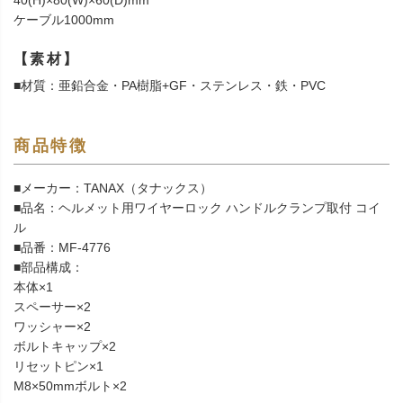
40(H)×80(W)×60(D)mm
ケーブル1000mm
【素材】
■材質：亜鉛合金・PA樹脂+GF・ステンレス・鉄・PVC
商品特徴
■メーカー：TANAX（タナックス）
■品名：ヘルメット用ワイヤーロック ハンドルクランプ取付 コイ
ル
■品番：MF-4776
■部品構成：
本体×1
スペーサー×2
ワッシャー×2
ボルトキャップ×2
リセットピン×1
M8×50mmボルト×2