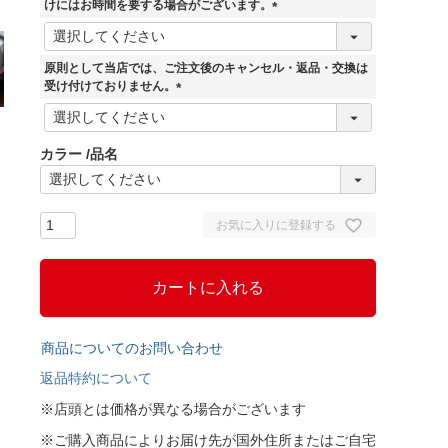
けにはお時間を要する場合がございます。
(
必
須
原則として当店では、ご注文後のキャンセル・返品・交換は
)
受け付けておりません。
(
必
須
カラー
品名
)
お気に入りに登録する
カートに入れる
商品についてのお問い合わせ
返品特約について
※店頭とは価格が異なる場合がございます
※ご購入商品によりお届け先が国外住所またはご自宅