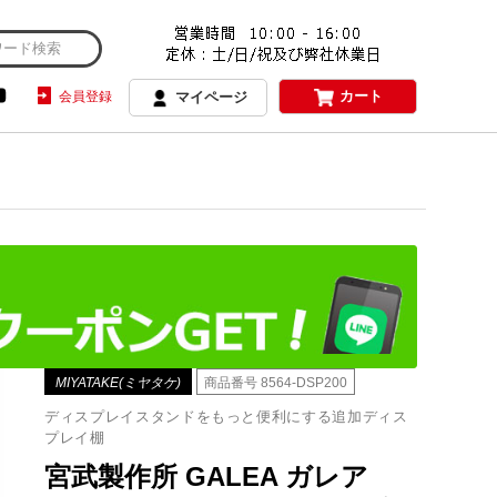
カート
会員登録
マイページ
MIYATAKE(ミヤタケ)
商品番号
8564-DSP200
ディスプレイスタンドをもっと便利にする追加ディス
プレイ棚
宮武製作所 GALEA ガレア