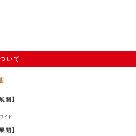
ついて
細
展開】
ワイト
展開】