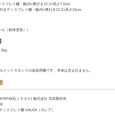
スプレイ棚：幅26×奥行き22.2×高さ7.5cm
きディスプレイ棚：幅26×奥行き22.2×高さ15cm
ール（粉体塗装））
】
.5kg
ルメットスタンドの追加用棚です。本体は含まれません。
徴
IYATAKE(ミヤタケ) 株式会社 宮武製作所
00
ディスプレイ棚 GALEA（ガレア）