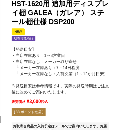
HST-1620用 追加用ディスプレ
イ棚 GALEA（ガレア） スチ
ール棚仕様 DSP200
NEW
取寄可能商品
【発送目安】
・当店在庫あり：1～3営業日
・当店在庫なし：メーカー取り寄せ
└ メーカー在庫あり：7～14日程度
└ メーカー在庫なし：入荷次第（1～12か月目安）
※発送目安は参考情報です。実際の発送時期はご注文
後に改めてご案内いたします。
¥
3,600
販売価格
税込
[
33
ポイント進呈 ]
ブラック
お取寄せ商品の入荷予定はメールでご案内いたします。お届