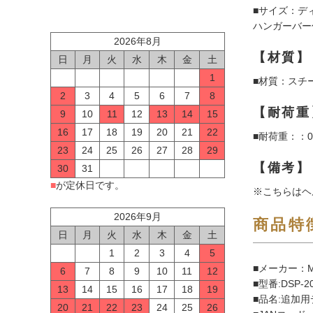
■サイズ：ディ
ハンガーバー付
2026年8月
【材質】
日
月
火
水
木
金
土
1
■材質：スチ
2
3
4
5
6
7
8
【耐荷重
9
10
11
12
13
14
15
16
17
18
19
20
21
22
■耐荷重：：0
23
24
25
26
27
28
29
【備考】
30
31
■
が定休日です。
※こちらはヘ
2026年9月
商品特
日
月
火
水
木
金
土
1
2
3
4
5
■メーカー：M
6
7
8
9
10
11
12
■型番:DSP-2
13
14
15
16
17
18
19
■品名:追加用
20
21
22
23
24
25
26