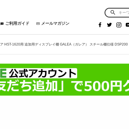
ご利用ガイド
メールマガジン
レア HST-1620用 追加用ディスプレイ棚 GALEA（ガレア） スチール棚仕様 DSP200