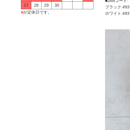
■JANコード:
27
28
29
30
ブラック:4937
■
が定休日です。
ホワイト:4937