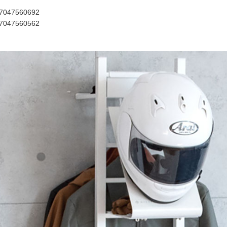
047560692
047560562