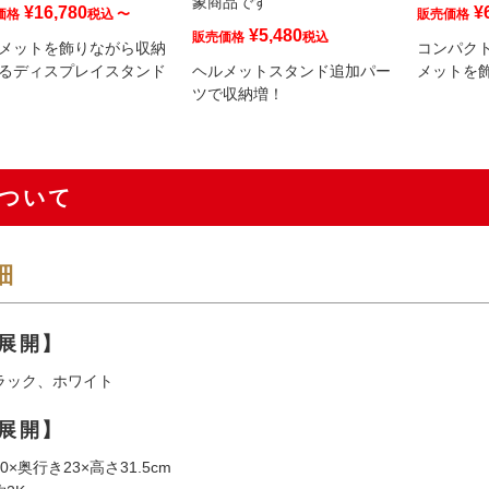
象商品です
¥
16,780
¥
価格
税込
〜
販売価格
¥
5,480
販売価格
税込
メットを飾りながら収納
コンパク
るディスプレイスタンド
ヘルメットスタンド追加パー
メットを
ツで収納増！
ついて
細
展開】
ラック、ホワイト
展開】
×奥行き23×高さ31.5cm