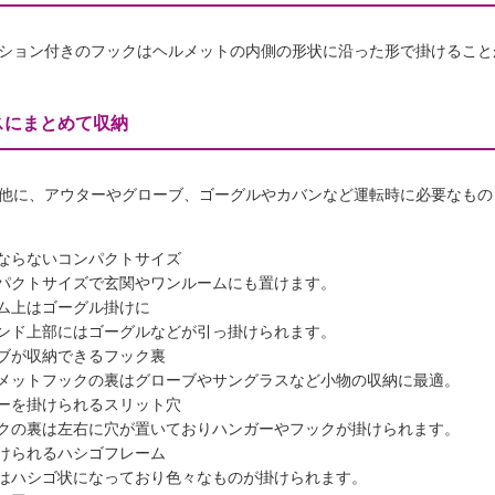
ション付きのフックはヘルメットの内側の形状に沿った形で掛けること
スにまとめて収納
他に、アウターやグローブ、ゴーグルやカバンなど運転時に必要なもの
ならないコンパクトサイズ
クトサイズで玄関やワンルームにも置けます。
ム上はゴーグル掛けに
ド上部にはゴーグルなどが引っ掛けられます。
ブが収納できるフック裏
ットフックの裏はグローブやサングラスなど小物の収納に最適。
ーを掛けられるスリット穴
の裏は左右に穴が置いておりハンガーやフックが掛けられます。
けられるハシゴフレーム
ハシゴ状になっており色々なものが掛けられます。