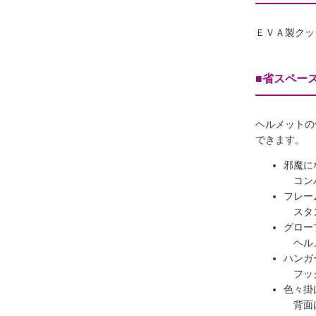
ＥＶＡ製クッ
■省スペー
ヘルメットの
できます。
邪魔に
コンパ
フレー
スタン
グロー
ヘルメ
ハンガ
フック
色々掛
背面は