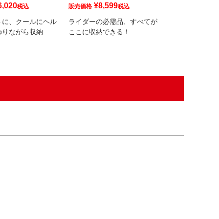
6,020
¥
8,599
税込
販売価格
税込
トに、クールにヘル
ライダーの必需品、すべてが
飾りながら収納
ここに収納できる！