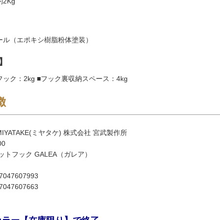
2Kg
ール（エポキシ樹脂粉体塗装）
】
ック：2kg ■フック裏収納スペース：4kg
徴
IYATAKE(ミヤタケ) 株式会社 宮武製作所
00
ットフック GALEA（ガレア）
047607993
047607663