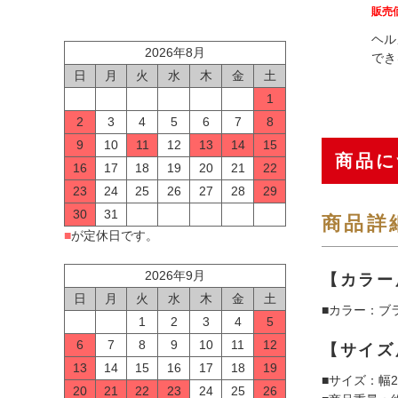
販売
ヘル
2026年8月
でき
日
月
火
水
木
金
土
1
2
3
4
5
6
7
8
9
10
11
12
13
14
15
商品に
16
17
18
19
20
21
22
23
24
25
26
27
28
29
30
31
商品詳
■
が定休日です。
2026年9月
【カラー
日
月
火
水
木
金
土
■カラー：ブ
1
2
3
4
5
6
7
8
9
10
11
12
【サイズ
13
14
15
16
17
18
19
■サイズ：幅20
20
21
22
23
24
25
26