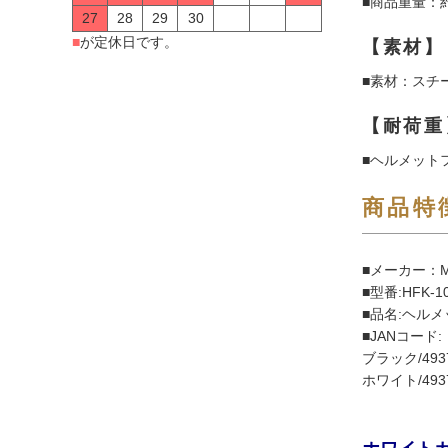
■商品重量：約
27
28
29
30
■
が定休日です。
【素材】
■素材：スチ
【耐荷重
■ヘルメットフ
商品特
■メーカー：M
■型番:HFK-1
■品名:ヘルメ
■JANコード:
ブラック/4937
ホワイト/4937