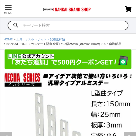
MENU
HOME
工具・ボルト・ナット・配線素材類
NANKAI アルミメカステー L型曲 全長150×幅25mm (Φ6mm×16mm) 0007 南海部品