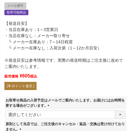
メール便可
取寄可能商品
【発送目安】
・当店在庫あり：1～3営業日
・当店在庫なし：メーカー取り寄せ
└ メーカー在庫あり：7～14日程度
└ メーカー在庫なし：入荷次第（1～12か月目安）
※発送目安は参考情報です。実際の発送時期はご注文後に改めて
ご案内いたします。
¥
605
販売価格
税込
[
6
ポイント進呈 ]
お取寄せ商品の入荷予定はメールでご案内いたします。お届けにはお時間を
要する場合がございます。
(
必
須
原則として当店では、ご注文後のキャンセル・返品・交換は受け付けており
)
ません。