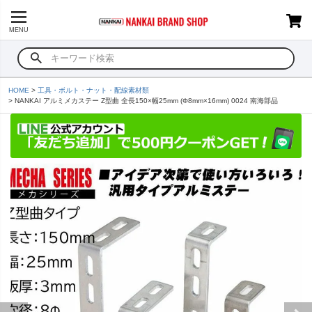
MENU
HOME
工具・ボルト・ナット・配線素材類
NANKAI アルミメカステー Z型曲 全長150×幅25mm (Φ8mm×16mm) 0024 南海部品