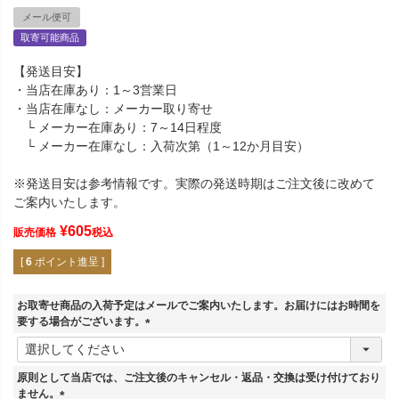
メール便可
取寄可能商品
【発送目安】
・当店在庫あり：1～3営業日
・当店在庫なし：メーカー取り寄せ
└ メーカー在庫あり：7～14日程度
└ メーカー在庫なし：入荷次第（1～12か月目安）
※発送目安は参考情報です。実際の発送時期はご注文後に改めて
ご案内いたします。
¥
605
販売価格
税込
[
6
ポイント進呈 ]
お取寄せ商品の入荷予定はメールでご案内いたします。お届けにはお時間を
要する場合がございます。
(
必
須
原則として当店では、ご注文後のキャンセル・返品・交換は受け付けており
)
ません。