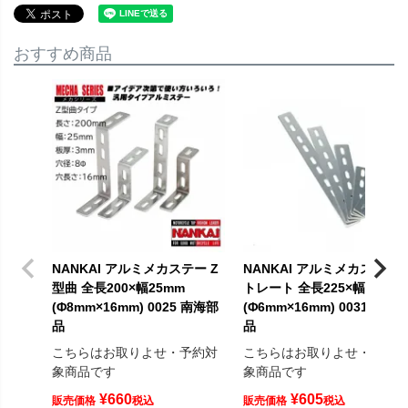
おすすめ商品
NANKAI アルミメカステー Z
NANKAI アルミメカステー 
型曲 全長200×幅25mm
トレート 全長225×幅19mm
(Φ8mm×16mm) 0025 南海部
(Φ6mm×16mm) 0031 南海
品
品
こちらはお取りよせ・予約対
こちらはお取りよせ・予約
象商品です
象商品です
¥
660
¥
605
販売価格
税込
販売価格
税込