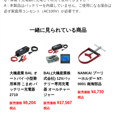
A：本製品はバッテリーを内蔵していません。ご使用になる場合は
必ず家庭用コンセント（AC100V）が必要です。
一緒に見られている商品
大橋産業 BAL オ
BAL(大橋産業株
NANKAI プーリ
ートバイ･小型乗
式会社) 12Vバッ
ーホルダー NT-
用車用 こまめ バ
テリー専用充電
0001 南海部品
ッテリー充電器
器 オールチャー
¥
4,730
販売価格
2710
ジャー
税込
¥
6,204
¥
17,567
販売価格
販売価格
税込
税込