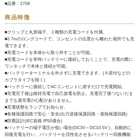
■品番：2706
商品特徴
■クリップと丸形端子、２種類の充電コードを付属。
■3.7mのロングコードで、コンセントの位置から離れた場所でも充
電できます。
■充電コードを本体から取り外すことが可能。
■充電コードを常時バッテリーに接続しておくことで、充電の際に
ワンタッチで本体と接続が可能。
■バッテリーターミナルを外さずに充電できます。(※原付などの
カプラタイプを除く)
■バッテリーに接続してACコンセントに差すだけで充電開始。
■充電完了後は維持充電で自己放電を防止。充電完了後つないだま
までも過充電の心配がありません。
■充電状態をランプでお知らせ。
■各種保護回路で安心・安全(出力逆接保護回路・過熱保護回路)
■防塵設計(IEC規格 IP50適合)
■バッテリーの端子電圧が低い場合(DC3V～DC10.5V )、自動的に
回復充電を行い、バッテリーを活性化させるバッテリー回復機能