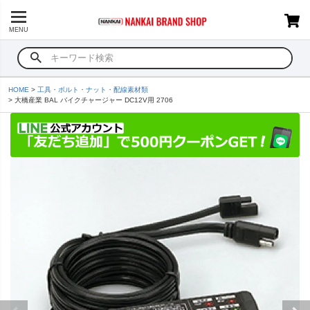
MENU
HOME
工具・ボルト・ナット・配線素材類
大橋産業 BAL バイクチャージャー DC12V用 2706