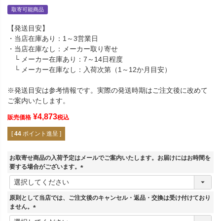
取寄可能商品
【発送目安】
・当店在庫あり：1～3営業日
・当店在庫なし：メーカー取り寄せ
└ メーカー在庫あり：7～14日程度
└ メーカー在庫なし：入荷次第（1～12か月目安）
※発送目安は参考情報です。実際の発送時期はご注文後に改めて
ご案内いたします。
¥
4,873
販売価格
税込
[
44
ポイント進呈 ]
お取寄せ商品の入荷予定はメールでご案内いたします。お届けにはお時間を
要する場合がございます。
(
必
須
原則として当店では、ご注文後のキャンセル・返品・交換は受け付けており
)
ません。
(