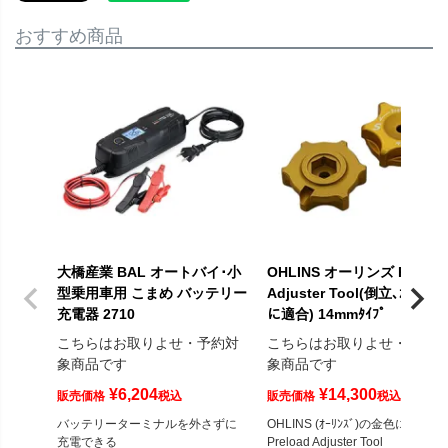
おすすめ商品
大橋産業 BAL オートバイ･小
OHLINS オーリンズ Preloa
型乗用車用 こまめ バッテリー
Adjuster Tool(倒立､ｶｰﾄﾘｯｼﾞ
充電器 2710
に適合) 14mmﾀｲﾌﾟ
こちらはお取りよせ・予約対
こちらはお取りよせ・予約
象商品です
象商品です
¥
6,204
¥
14,300
販売価格
税込
販売価格
税込
バッテリーターミナルを外さずに
OHLINS (ｵｰﾘﾝｽﾞ)の金色に輝く
充電できる
Preload Adjuster Tool