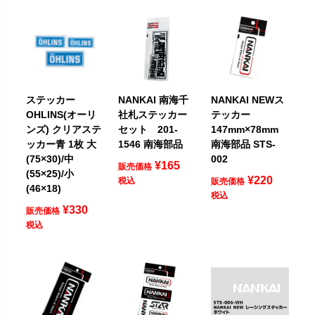
ステッカー
NANKAI 南海千
NANKAI NEWス
OHLINS(オーリ
社札ステッカー
テッカー
ンズ) クリアステ
セット 201-
147mm×78mm
ッカー青 1枚 大
1546 南海部品
南海部品 STS-
(75×30)/中
002
¥
165
販売価格
(55×25)/小
¥
220
税込
販売価格
(46×18)
税込
¥
330
販売価格
税込