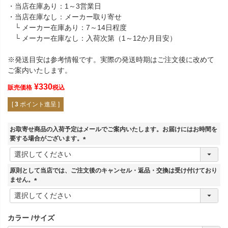
・当店在庫あり：1～3営業日
・当店在庫なし：メーカー取り寄せ
└ メーカー在庫あり：7～14日程度
└ メーカー在庫なし：入荷次第（1～12か月目安）
※発送目安は参考情報です。実際の発送時期はご注文後に改めて
ご案内いたします。
¥
330
販売価格
税込
[
3
ポイント進呈 ]
お取寄せ商品の入荷予定はメールでご案内いたします。お届けにはお時間を
要する場合がございます。
(
必
須
原則として当店では、ご注文後のキャンセル・返品・交換は受け付けており
)
ません。
(
必
須
カラー
サイズ
)