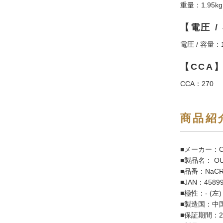
重量：1.95
【電圧 /
電圧 / 容量：12
【CCA
CCA：270
商品紹
■メーカー：O
■製品名： OU
■品番：NaCRX
■JAN：45899
■極性：- (左) /
■製造国：中国
■保証期間：2