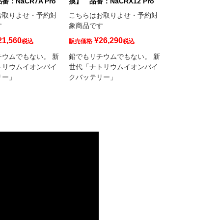
：NaCR7A Pro
換】 品番：NaCRX12 Pro
互換】 品番：Na
お取りよせ・予約対
こちらはお取りよせ・予約対
こちらはお取り
す
象商品です
象商品です
21,560
¥
26,290
¥
32,67
税込
販売価格
税込
販売価格
チウムでもない。 新
鉛でもリチウムでもない。 新
鉛でもリチウム
トリウムイオンバイ
世代「ナトリウムイオンバイ
世代「ナトリウ
リー」
クバッテリー」
クバッテリー」