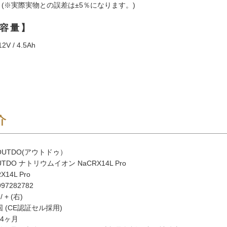
kg (※実際実物との誤差は±5％になります。)
 容量】
V / 4.5Ah
】
介
UTDO(アウトドゥ）
TDO ナトリウムイオン NaCRX14L Pro
14L Pro
97282782
 + (右)
 (CE認証セル採用)
4ヶ月