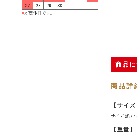
27
28
29
30
■
が定休日です。
商品に
商品詳
【サイズ
サイズ (約)：横
【重量】