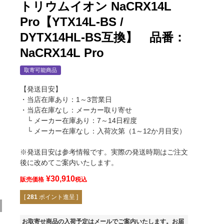
トリウムイオン NaCRX14L
Pro【YTX14L-BS /
DYTX14HL-BS互換】 品番：
NaCRX14L Pro
取寄可能商品
【発送目安】
・当店在庫あり：1～3営業日
・当店在庫なし：メーカー取り寄せ
└ メーカー在庫あり：7～14日程度
└ メーカー在庫なし：入荷次第（1～12か月目安）
※発送目安は参考情報です。実際の発送時期はご注文
後に改めてご案内いたします。
¥
30,910
販売価格
税込
[
281
ポイント進呈 ]
お取寄せ商品の入荷予定はメールでご案内いたします。お届