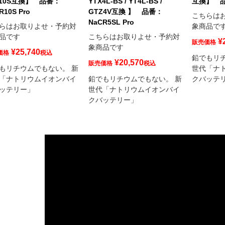
Z10S互換】 品番：
YTX4L-BS / YT4L-BS /
互換】 品番
R10S Pro
GTZ4V互換 】 品番：
こちらは
NaCR5SL Pro
らはお取りよせ・予約対
象商品で
品です
こちらはお取りよせ・予約対
¥
販売価格
象商品です
¥
25,740
価格
税込
鉛でもリ
¥
20,570
販売価格
税込
もリチウムでもない。 新
世代「ナ
「ナトリウムイオンバイ
鉛でもリチウムでもない。 新
クバッテ
ッテリー」
世代「ナトリウムイオンバイ
クバッテリー」