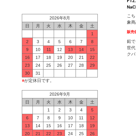
FT
NaC
こち
2026年8月
象商
日
月
火
水
木
金
土
販売
1
鉛で
2
3
4
5
6
7
8
世代
9
10
11
12
13
14
15
クバ
16
17
18
19
20
21
22
23
24
25
26
27
28
29
30
31
■
が定休日です。
2026年9月
日
月
火
水
木
金
土
1
2
3
4
5
6
7
8
9
10
11
12
13
14
15
16
17
18
19
20
21
22
23
24
25
26