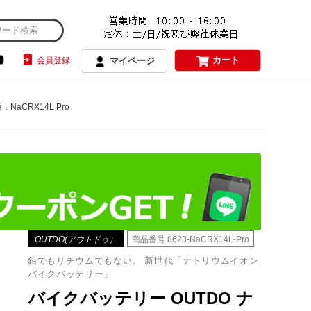
カート
会員登録
マイページ
NaCRX14L Pro
OUTDO(アウトドゥ）
商品番号
8623-NaCRX14L-Pro
鉛でもリチウムでもない。 新世代「ナトリウムイオン
バイクバッテリー」
バイクバッテリー OUTDO ナ