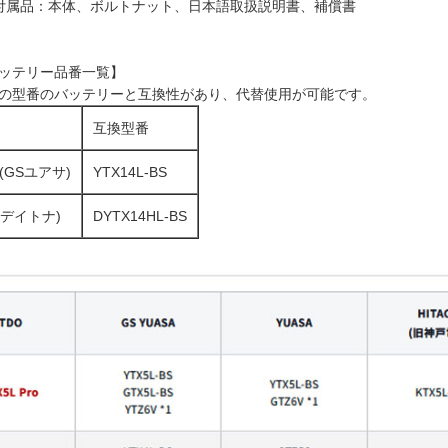
付属品：本体、ボルトナット、日本語取扱説明書、補償書
ッテリー品番一覧】
の型番のバッテリーと互換性があり、代替使用が可能です。
互換型番
 (GSユアサ)
YTX14L-BS
 (デイトナ)
DYTX14HL-BS