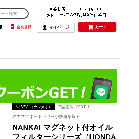
カート
会員登録
マイページ
NANKAI（ナンカイ）
商品番号
1000-FH1
強力マグネットパワーが鉄粉を取る
NANKAI マグネット付オイル
フィルターシリーズ（HONDA