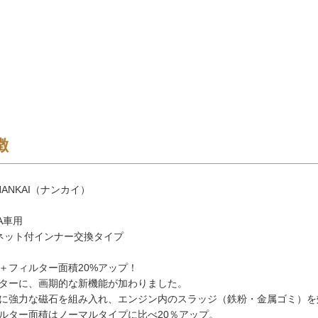
徴
ANKAI（ナンカイ）
A車用
ネット付インナー交換タイプ
＋フィルター面積20%アップ！
ターに、画期的な新機能が加わりました。
に強力な磁石を組み入れ、エンジン内のスラッジ（鉄粉・金属ゴミ）を
ルター面積はノーマルタイプに比べ20％アップ。