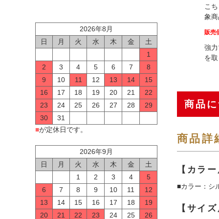
こち
象商
2026年8月
販売
日
月
火
水
木
金
土
強力
1
を取
2
3
4
5
6
7
8
9
10
11
12
13
14
15
16
17
18
19
20
21
22
商品に
23
24
25
26
27
28
29
30
31
■
が定休日です。
商品詳
2026年9月
日
月
火
水
木
金
土
【カラー
1
2
3
4
5
■カラー：シ
6
7
8
9
10
11
12
13
14
15
16
17
18
19
【サイズ
20
21
22
23
24
25
26