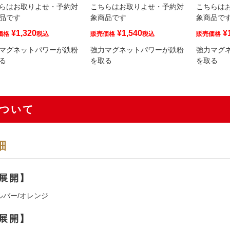
らはお取りよせ・予約対
こちらはお取りよせ・予約対
こちらは
品です
象商品です
象商品で
¥
1,320
¥
1,540
¥
価格
税込
販売価格
税込
販売価格
マグネットパワーが鉄粉
強力マグネットパワーが鉄粉
強力マグ
る
を取る
を取る
ついて
細
展開】
ルバー/オレンジ
展開】