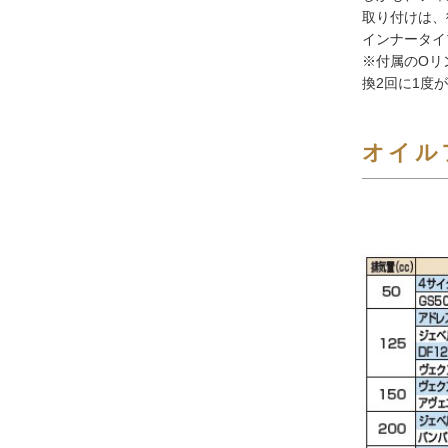
取り付けは、
インナータイ
※付属のOリ
換2回に1度
オイル