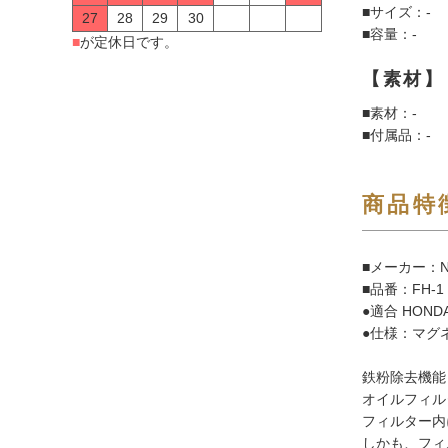
■サイズ：-
27
28
29
30
■容量：-
■
が定休日です。
【素材】
■素材：-
■付属品：-
商品特
■メーカー：N
■品番：FH-1
●適合 HOND
●仕様：マグ
鉄粉除去機能
オイルフィル
フィルター内
しかも、フィ