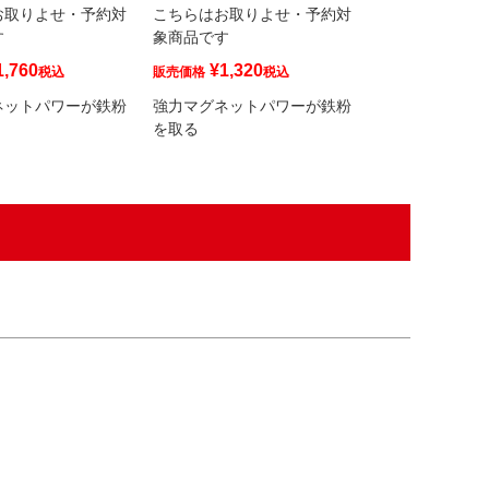
お取りよせ・予約対
こちらはお取りよせ・予約対
こちらはお取り
す
象商品です
象商品です
1,760
¥
1,320
¥
1,430
税込
販売価格
税込
販売価格
ネットパワーが鉄粉
強力マグネットパワーが鉄粉
強力マグネット
を取る
を取る