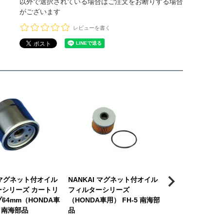
以外で選択されている場合はご注文をお断りする場合
がございます
レビューを書く
I マグネット付オイル
NANKAI マグネット付オイル
NANKAI マ
ーシリーズ カートリ
フィルターシリーズ
フィルターシリ
64mm（HONDA車
（HONDA車用） FH-5 南海部
（KAWASAKI車
4 南海部品
品
海部品