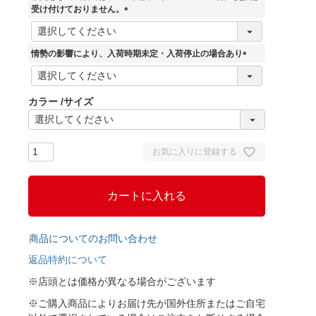
)
受け付けておりません。
(
必
須
情勢の影響により、入荷時期未定・入荷停止の場合あり
)
(
必
須
カラー
サイズ
)
お気に入りに登録する
カートに入れる
商品についてのお問い合わせ
返品特約について
※店頭とは価格が異なる場合がございます
※ご購入商品によりお届け先が国外住所またはご自宅