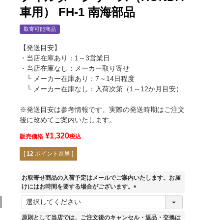
車用） FH-1 南海部品
取寄可能商品
【発送目安】
・当店在庫あり：1～3営業日
・当店在庫なし：メーカー取り寄せ
└ メーカー在庫あり：7～14日程度
└ メーカー在庫なし：入荷次第（1～12か月目安）
※発送目安は参考情報です。実際の発送時期はご注文
後に改めてご案内いたします。
¥
1,320
販売価格
税込
[
12
ポイント進呈 ]
お取寄せ商品の入荷予定はメールでご案内いたします。お届
けにはお時間を要する場合がございます。
(
必
須
原則として当店では、ご注文後のキャンセル・返品・交換は