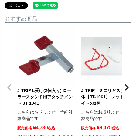
おすすめ商品
J-TRIP L受け(2個入り) ロー
J-TRIP ミニリヤスタンド
ラースタンド用アタッチメン
体【JT-1061】 レッド・ホ
ト JT-104L
イトの2色
こちらはお取りよせ・予約対
こちらはお取りよせ・予約
象商品です
象商品です
¥
4,730
¥
9,075
販売価格
税込
販売価格
税込