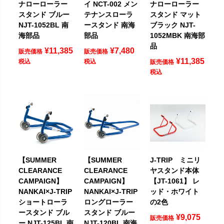
ナローローラー
イ NCT-002 メン
ナローローラー
スタンド ブルー
テナンスローラ
スタンド マット
NJT-1052BL 南
ースタンド 南海
ブラック NJT-
海部品
部品
1052MBK 南海部
品
¥
11,385
¥
7,480
販売価格
販売価格
¥
11,385
税込
税込
販売価格
税込
【SUMMER
【SUMMER
J-TRIP ミニリ
CLEARANCE
CLEARANCE
ヤスタンド本体
CAMPAIGN】
CAMPAIGN】
【JT-1061】 レ
NANKAI×J-TRIP
NANKAI×J-TRIP
ッド・ホワイト
ショートローラ
ロングローラー
の2色
ースタンド ブル
スタンド ブルー
¥
9,075
販売価格
ー NJT-125BL 南
NJT-120BL 南海