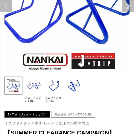
ミニリアスタ
ミニリアスタ
ンドBL
ンドBL
J・Trip（ジェイ・トリップ）
商品番号
1000-NJT1061BL
ミニリヤスタンド本体 12インチ以下の小型車両に！
【SUMMER CLEARANCE CAMPAIGN】