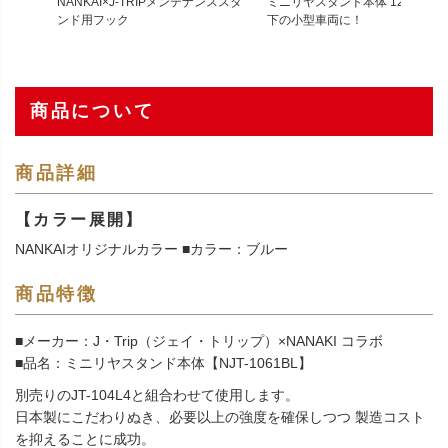
NANKAI×J-TRIPメンテナンススタ
ミニリヤスタンド本体 12インチ
ンド用フック
下の小型車両に！
商品について
商品詳細
【カラー展開】
NANKAIオリジナルカラー ■カラー：ブルー
商品特徴
■メーカー：J・Trip（ジェイ・トリップ）×NANAKI コラボ
■品名：ミニリヤスタンド本体【NJT-1061BL】
別売りのJT-104L4と組合わせて使用します。
日本製にこだわりぬき、必要以上の強度を確保しつつ 製造コスト
を抑えることに成功。