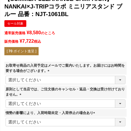
NANKAI×J-TRIPコラボ ミニリアスタンド ブ
ルー 品番：NJT-1061BL
セール対象
¥
8,580
通常販売価格
のところ
¥
7,722
販売価格
税込
[
70
ポイント進呈 ]
お取寄せ商品の入荷予定はメールでご案内いたします。お届けにはお時間を
要する場合がございます。
(
必
須
原則として当店では、ご注文後のキャンセル・返品・交換は受け付けており
)
ません。
(
必
須
情勢の影響により、入荷時期未定・入荷停止の場合あり
)
(
必
須