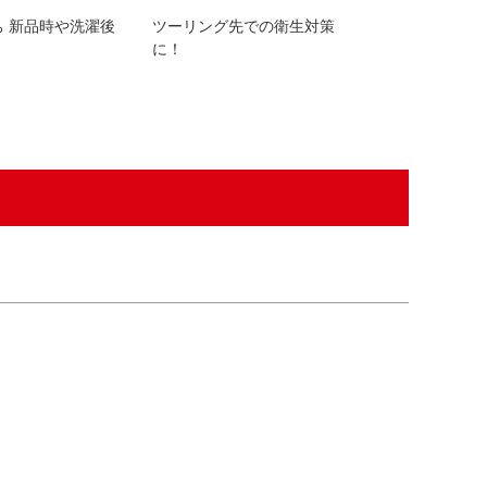
¥
1,320
販売価格
ち 新品時や洗濯後
ツーリング先での衛生対策
に！
臭いの元を断つ
が無い消臭スプ
リア。