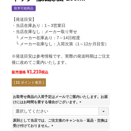
取寄可能商品
【発送目安】
・当店在庫あり：1～3営業日
・当店在庫なし：メーカー取り寄せ
└ メーカー在庫あり：7～14日程度
└ メーカー在庫なし：入荷次第（1～12か月目安）
※発送目安は参考情報です。実際の発送時期はご注文
後に改めてご案内いたします。
¥
1,210
販売価格
税込
[
11
ポイント進呈 ]
お取寄せ商品の入荷予定はメールでご案内いたします。お届
けにはお時間を要する場合がございます。
(
必
須
原則として当店では、ご注文後のキャンセル・返品・交換は
)
受け付けておりません。