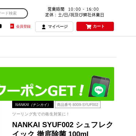
カート
会員登録
マイページ
NANKAI（ナンカイ）
商品番号
8009-SYUF002
ツーリング先での衛生対策に！
NANKAI SYUF002 シュフレク
イック 徹底除菌 100ml