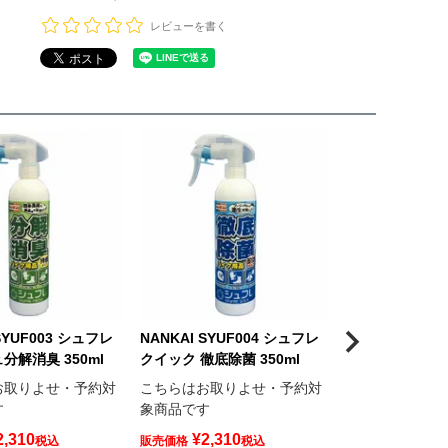
レビューを書く
SYUF003 シュフレ
NANKAI SYUF004 シュフレ
SurLuster 
分解消臭 350ml
クイック 徹底除菌 350ml
臭 除菌スプレー
S-101
お取りよせ・予約対
こちらはお取りよせ・予約対
す
象商品です
こちらはお取り
象商品です
2,310
¥
2,310
税込
販売価格
税込