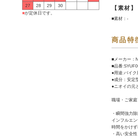
27
28
29
30
【素材】
■
が定休日です。
■素材：-
商品特
■メーカー：N
■品番:SYUF
●用途:バイ
●成分：安定
●ニオイの元
職場・ご家庭
・瞬間強力除
インフルエン
時間をかけず
・高い安全性