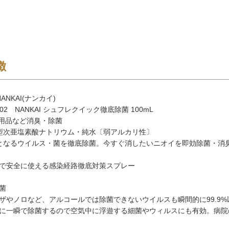
徴
ANKAI(ナンカイ)
002 NANKAI シュフレクイック徹底除菌 100mL
ク用品など消臭・除菌
型次亜塩素酸ナトリウム・純水〔弱アルカリ性〕
となるウイルス・菌を徹底除菌。今すぐ消したいニオイを即効除菌・消
で安全に使える感染経路徹底対策スプレー
菌
ザやノロなど、アルコールでは除菌できないウイルスも瞬間的に99.9
に一瞬で除菌するので空気中に浮遊する細菌やウィルスにも有効。病院