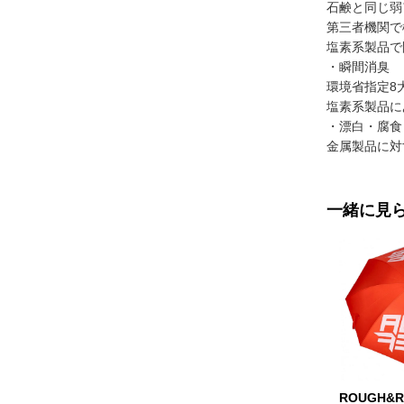
石鹸と同じ弱
第三者機関で
塩素系製品で
・瞬間消臭
環境省指定8
塩素系製品に
・漂白・腐食
金属製品に対
一緒に見
ROUGH&