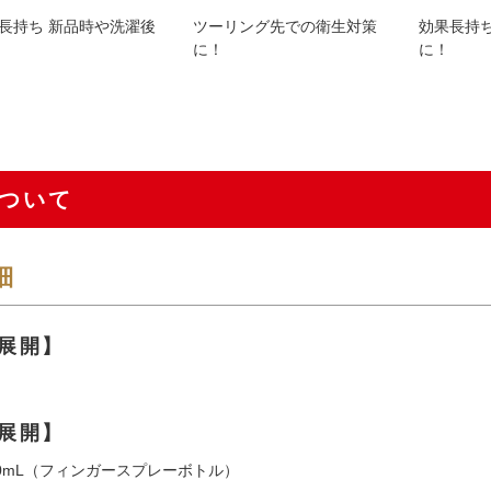
長持ち 新品時や洗濯後
ツーリング先での衛生対策
効果長持
に！
に！
ついて
細
展開】
展開】
00mL（フィンガースプレーボトル）