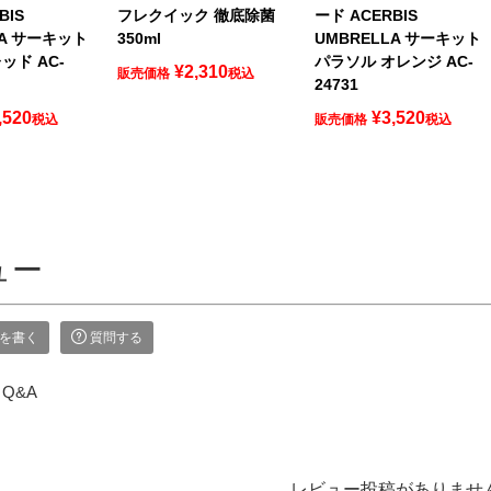
BIS
フレクイック 徹底除菌
ード ACERBIS
LA サーキット
350ml
UMBRELLA サーキット
ッド AC-
パラソル オレンジ AC-
¥
2,310
販売価格
税込
24731
,520
¥
3,520
税込
販売価格
税込
ュー
を書く
質問する
Q&A
レビュー投稿がありませ