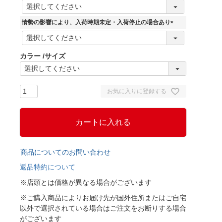
(
必
須
情勢の影響により、入荷時期未定・入荷停止の場合あり
)
(
必
須
カラー
サイズ
)
お気に入りに登録する
カートに入れる
商品についてのお問い合わせ
返品特約について
※店頭とは価格が異なる場合がございます
※ご購入商品によりお届け先が国外住所またはご自宅
以外で選択されている場合はご注文をお断りする場合
がございます