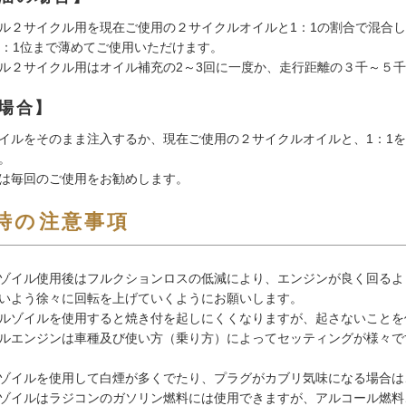
ル２サイクル用を現在ご使用の２サイクルオイルと1：1の割合で混合
5：1位まで薄めてご使用いただけます。
ル２サイクル用はオイル補充の2～3回に一度か、走行距離の３千～５
場合】
イルをそのまま注入するか、現在ご使用の２サイクルオイルと、1：1
。
は毎回のご使用をお勧めします。
時の注意事項
イル使用後はフルクションロスの低減により、エンジンが良く回るよ
いよう徐々に回転を上げていくようにお願いします。
ゾイルを使用すると焼き付を起しにくくなりますが、起さないことを
エンジンは車種及び使い方（乗り方）によってセッティングが様々で
ゾイルを使用して白煙が多くでたり、プラグがカブリ気味になる場合は
ゾイルはラジコンのガソリン燃料には使用できますが、アルコール燃料