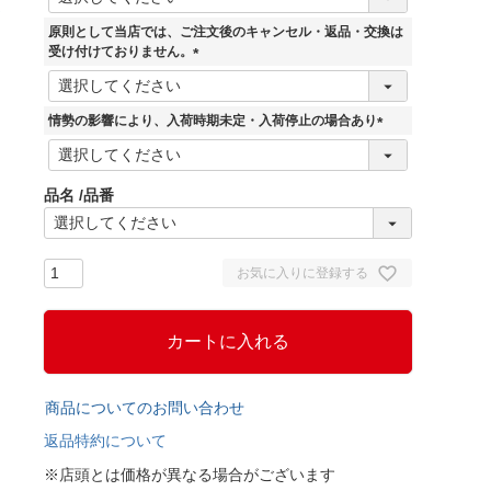
必
須
原則として当店では、ご注文後のキャンセル・返品・交換は
)
受け付けておりません。
(
必
須
情勢の影響により、入荷時期未定・入荷停止の場合あり
)
(
必
須
品名
品番
)
お気に入りに登録する
カートに入れる
商品についてのお問い合わせ
返品特約について
※店頭とは価格が異なる場合がございます