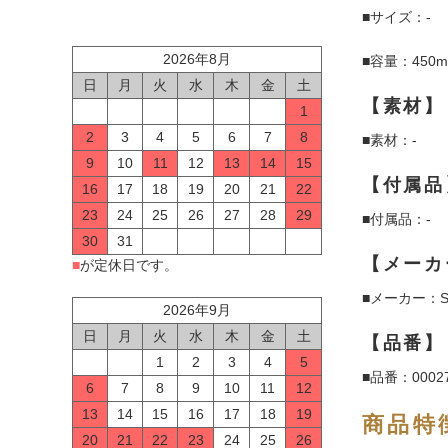
■サイズ：-
2026年8月
■容量：450m
日
月
火
水
木
金
土
【素材】
1
2
3
4
5
6
7
8
■素材：-
9
10
11
12
13
14
15
【付属品
16
17
18
19
20
21
22
23
24
25
26
27
28
29
■付属品：-
30
31
【メーカ
■
が定休日です。
■メーカー：S
2026年9月
日
月
火
水
木
金
土
【品番】
1
2
3
4
5
■品番：00027
6
7
8
9
10
11
12
13
14
15
16
17
18
19
商品特
20
21
22
23
24
25
26