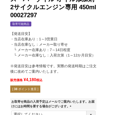
2サイクルエンジン専用 450ml
00027297
取寄可能商品
【発送目安】
・当店在庫あり：1～3営業日
・当店在庫なし：メーカー取り寄せ
└ メーカー在庫あり：7～14日程度
└ メーカー在庫なし：入荷次第（1～12か月目安）
※発送目安は参考情報です。実際の発送時期はご注文
後に改めてご案内いたします。
¥
4,180
販売価格
税込
[
38
ポイント進呈 ]
お取寄せ商品の入荷予定はメールでご案内いたします。お届
けにはお時間を要する場合がございます。
(