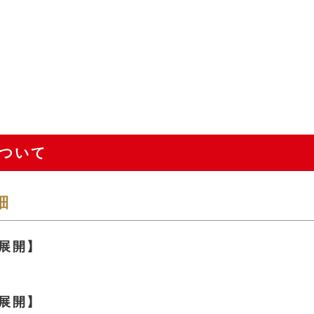
ついて
細
展開】
展開】