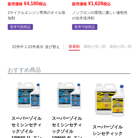
¥
4,180
¥
1,628
販売価格
税込
販売価格
税込
2サイクルエンジン専用のオイル添
ノンフロンの環境に優しい速乾性
加剤
の化学洗浄剤
取寄可能商品
取寄可能商品
新着順
価格が安い順
価格が高い順
22
件中
1
-
22
件表示
並び替え
おすすめ商品
スーパーゾイル
スーパーゾイル
セミシンセティ
セミシンセティ
スーパーゾイル
ックゾイル
ックゾイル
シンセティック
10W40 1L エン
10W40 4L エン