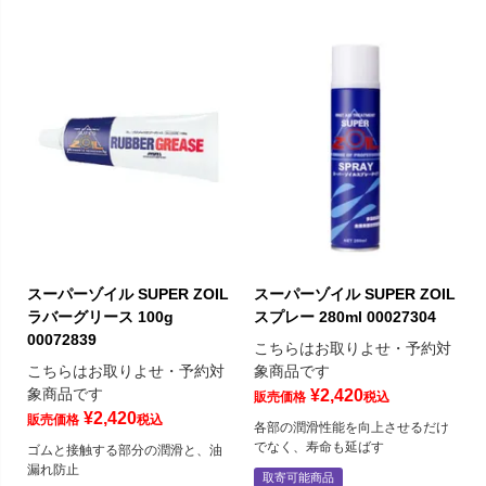
スーパーゾイル SUPER ZOIL
スーパーゾイル SUPER ZOIL
ラバーグリース 100g
スプレー 280ml 00027304
00072839
こちらはお取りよせ・予約対
こちらはお取りよせ・予約対
象商品です
象商品です
¥
2,420
販売価格
税込
¥
2,420
販売価格
税込
各部の潤滑性能を向上させるだけ
でなく、寿命も延ばす
ゴムと接触する部分の潤滑と、油
漏れ防止
取寄可能商品