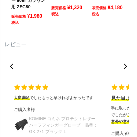
ー 80ml ガソリン
用 ZFG80
¥
1,320
¥
4,180
販売価格
販売価格
税込
税込
¥
1,980
販売価格
税込
レビュー
大変満足
でしたもっと早ければよかったです
見た目より
手に取ったと
ご購入者様
でしたが
この
KOMINE コミネ プロテクトレザー
意外や意外ス
ハーフフィンガーグローブ 品番：
GK-271 ブラック L
ご購入者様