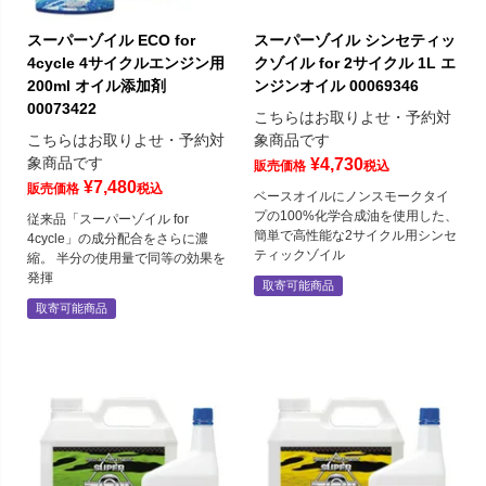
スーパーゾイル ECO for
スーパーゾイル シンセティッ
4cycle 4サイクルエンジン用
クゾイル for 2サイクル 1L エ
200ml オイル添加剤
ンジンオイル 00069346
00073422
こちらはお取りよせ・予約対
こちらはお取りよせ・予約対
象商品です
象商品です
¥
4,730
販売価格
税込
¥
7,480
販売価格
税込
ベースオイルにノンスモークタイ
プの100%化学合成油を使用した、
従来品「スーパーゾイル for
簡単で高性能な2サイクル用シンセ
4cycle」の成分配合をさらに濃
ティックゾイル
縮。 半分の使用量で同等の効果を
発揮
取寄可能商品
取寄可能商品