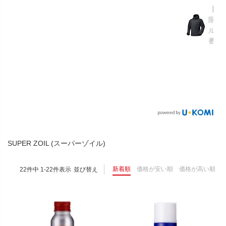
【GR
限り】
ルメ
番：S
SUPER ZOIL (スーパーゾイル)
新着順
価格が安い順
価格が高い順
22
件中
1
-
22
件表示
並び替え