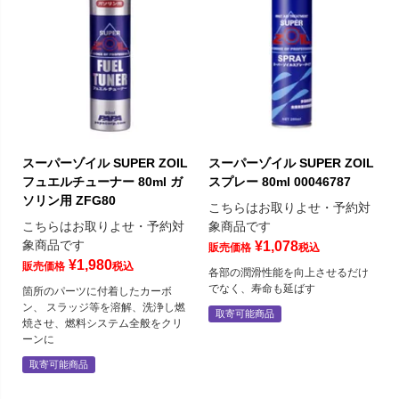
スーパーゾイル SUPER ZOIL
スーパーゾイル SUPER ZOIL
フュエルチューナー 80ml ガ
スプレー 80ml 00046787
ソリン用 ZFG80
こちらはお取りよせ・予約対
こちらはお取りよせ・予約対
象商品です
象商品です
¥
1,078
販売価格
税込
¥
1,980
販売価格
税込
各部の潤滑性能を向上させるだけ
でなく、寿命も延ばす
箇所のパーツに付着したカーボ
ン、 スラッジ等を溶解、洗浄し燃
取寄可能商品
焼させ、燃料システム全般をクリ
ーンに
取寄可能商品