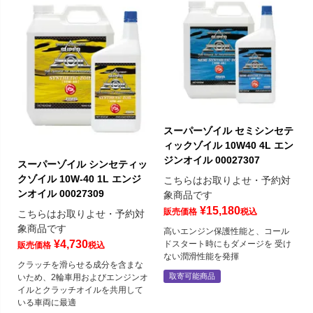
スーパーゾイル セミシンセテ
ィックゾイル 10W40 4L エン
ジンオイル 00027307
スーパーゾイル シンセティッ
クゾイル 10W-40 1L エンジ
こちらはお取りよせ・予約対
ンオイル 00027309
象商品です
¥
15,180
販売価格
税込
こちらはお取りよせ・予約対
象商品です
高いエンジン保護性能と、コール
¥
4,730
ドスタート時にもダメージを 受け
販売価格
税込
ない潤滑性能を発揮
クラッチを滑らせる成分を含まな
取寄可能商品
いため、2輪車用およびエンジンオ
イルとクラッチオイルを共用して
いる車両に最適