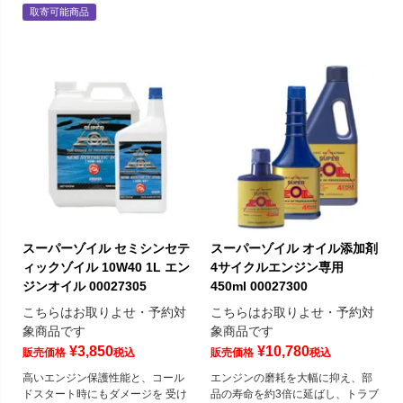
取寄可能商品
スーパーゾイル セミシンセテ
スーパーゾイル オイル添加剤
ィックゾイル 10W40 1L エン
4サイクルエンジン専用
ジンオイル 00027305
450ml 00027300
こちらはお取りよせ・予約対
こちらはお取りよせ・予約対
象商品です
象商品です
¥
3,850
¥
10,780
販売価格
税込
販売価格
税込
高いエンジン保護性能と、コール
エンジンの磨耗を大幅に抑え、部
ドスタート時にもダメージを 受け
品の寿命を約3倍に延ばし、トラブ