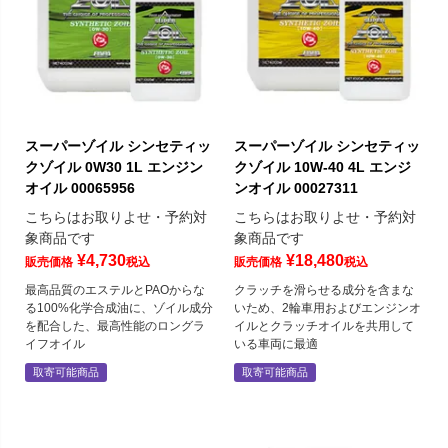
スーパーゾイル シンセティッ
スーパーゾイル シンセティッ
クゾイル 0W30 1L エンジン
クゾイル 10W-40 4L エンジ
オイル 00065956
ンオイル 00027311
こちらはお取りよせ・予約対
こちらはお取りよせ・予約対
象商品です
象商品です
¥
4,730
¥
18,480
販売価格
税込
販売価格
税込
最高品質のエステルとPAOからな
クラッチを滑らせる成分を含まな
る100%化学合成油に、ゾイル成分
いため、2輪車用およびエンジンオ
を配合した、最高性能のロングラ
イルとクラッチオイルを共用して
イフオイル
いる車両に最適
取寄可能商品
取寄可能商品