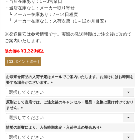
・当店在庫あり：1～3営業日
・当店在庫なし：メーカー取り寄せ
└ メーカー在庫あり：7～14日程度
└ メーカー在庫なし：入荷次第（1～12か月目安）
※発送目安は参考情報です。実際の発送時期はご注文後に改めて
ご案内いたします。
¥
1,320
販売価格
税込
[
12
ポイント進呈 ]
お取寄せ商品の入荷予定はメールでご案内いたします。お届けにはお時間を
要する場合がございます。
(
必
須
原則として当店では、ご注文後のキャンセル・返品・交換は受け付けており
)
ません。
(
必
須
情勢の影響により、入荷時期未定・入荷停止の場合あり
)
(
必