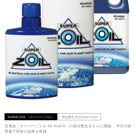
SUPER ZOIL （スーパーゾイル）
商品番号
8103-00073422
従来品「スーパーゾイル for 4cycle」の成分配合をさらに濃縮。 半分の使
用量で同等の効果を発揮