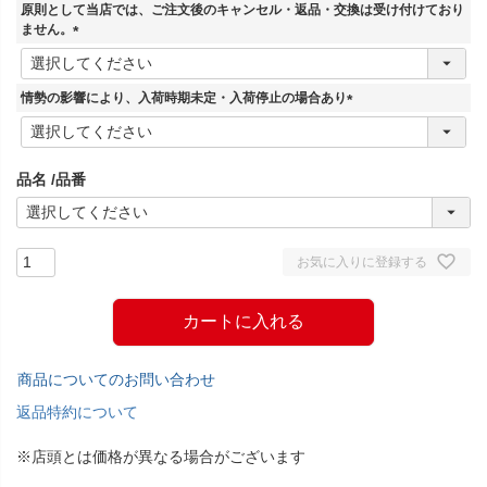
須
原則として当店では、ご注文後のキャンセル・返品・交換は受け付けており
)
ません。
(
必
須
情勢の影響により、入荷時期未定・入荷停止の場合あり
)
(
必
須
品名
品番
)
お気に入りに登録する
カートに入れる
商品についてのお問い合わせ
返品特約について
※店頭とは価格が異なる場合がございます