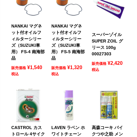
NANKAI マグネ
NANKAI マグネ
ット付オイルフ
ット付オイルフ
スーパーゾイル
ィルターシリー
ィルターシリー
SUPER ZOIL グ
ズ（SUZUKI車
ズ（SUZUKI車
リース 100g
用） FS-4 南海部
用） FS-5 南海部
00027303
品
品
¥
2,420
販売価格
¥
1,540
¥
1,320
販売価格
販売価格
税込
税込
税込
CASTROL カス
LAVEN ラベン ホ
高森コーキ バイ
トロール 4サイク
ワイトチェーン
クつや之助 メン