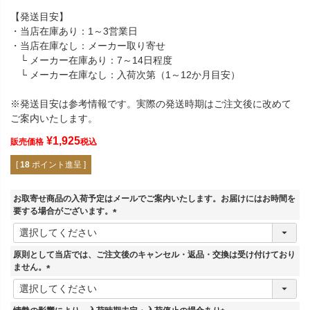
【発送目安】
・当店在庫あり：1～3営業日
・当店在庫なし：メーカー取り寄せ
└ メーカー在庫あり：7～14日程度
└ メーカー在庫なし：入荷次第（1～12か月目安）
※発送目安は参考情報です。実際の発送時期はご注文後に改めて
ご案内いたします。
¥
1,925
販売価格
税込
[
18
ポイント進呈 ]
お取寄せ商品の入荷予定はメールでご案内いたします。お届けにはお時間を
要する場合がございます。
(
必
須
原則として当店では、ご注文後のキャンセル・返品・交換は受け付けており
)
ません。
(
必
須