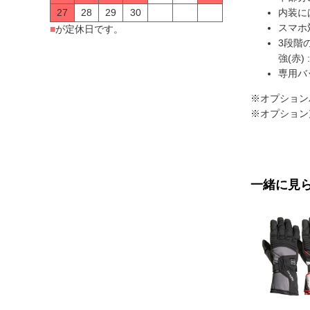
27
28
29
30
内装に
スマホ
■
が定休日です。
3段階
強(赤)
専用バッ
※オプション
※オプション
一緒に見