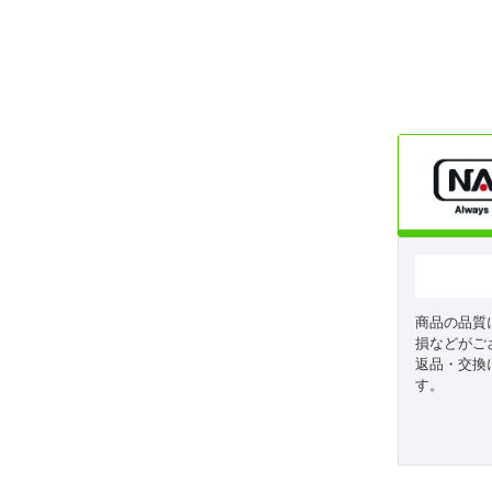
商品の品質
損などがご
返品・交換
す。