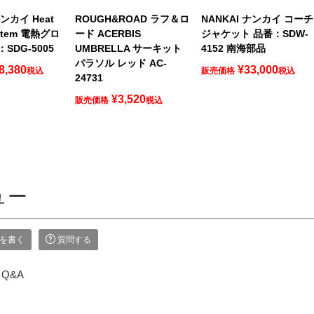
ナンカイ Heat
ROUGH&ROAD ラフ＆ロ
NANKAI ナンカイ コーチ
ystem 電熱グロ
ード ACERBIS
ジャケット 品番：SDW-
SDG-5005
UMBRELLA サーキット
4152 南海部品
パラソル レッド AC-
8,380
¥
33,000
税込
販売価格
税込
24731
¥
3,520
販売価格
税込
ュー
を書く
質問する
Q&A