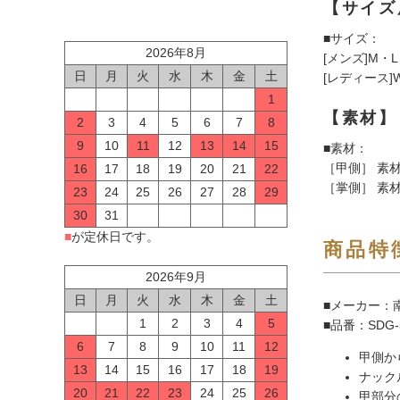
【サイズ
■サイズ：
2026年8月
[メンズ]M・L
日
月
火
水
木
金
土
[レディース]
1
【素材】
2
3
4
5
6
7
8
9
10
11
12
13
14
15
■素材：
［甲側］ 素
16
17
18
19
20
21
22
［掌側］ 素
23
24
25
26
27
28
29
30
31
■
が定休日です。
商品特
2026年9月
日
月
火
水
木
金
土
■メーカー：南
1
2
3
4
5
■品番：SDG-5
6
7
8
9
10
11
12
甲側か
13
14
15
16
17
18
19
ナック
20
21
22
23
24
25
26
甲部分