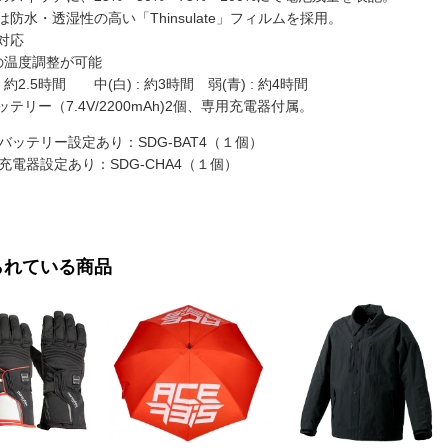
は防水・透湿性の高い「Thinsulate」フィルムを採用。
対応
の温度調整が可能
 : 約2.5時間 中(白) : 約3時間 弱(青) : 約4時間
テリー（7.4V/2200mAh)2個、専用充電器付属。
バッテリー設定あり：SDG-BAT4（１個）
充電器設定あり：SDG-CHA4（１個）
られている商品