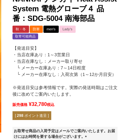
System 電熱グローブ４ 品
番：SDG-5004 南海部品
秋・冬
防寒
men's
Lady's
取寄可能商品
【発送目安】
・当店在庫あり：1～3営業日
・当店在庫なし：メーカー取り寄せ
└ メーカー在庫あり：7～14日程度
└ メーカー在庫なし：入荷次第（1～12か月目安）
※発送目安は参考情報です。実際の発送時期はご注文
後に改めてご案内いたします。
¥
32,780
販売価格
税込
[
298
ポイント進呈 ]
ブラック(BK)
お取寄せ商品の入荷予定はメールでご案内いたします。お届
けにはお時間を要する場合がございます。