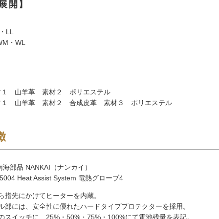
展開】
・LL
WM・WL
材１ 山羊革 素材２ ポリエステル
材１ 山羊革 素材２ 合成皮革 素材３ ポリエステル
徴
海部品 NANKAI（ナンカイ）
004 Heat Assist System 電熱グローブ4
ら指先にかけてヒーターを内蔵。
ル部には、安全性に優れたハードタイププロテクターを採用。
のスイッチに、25%・50%・75%・100%にて電池残量を表記。