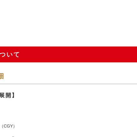
ついて
細
展開】
（CGY）