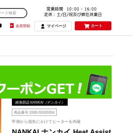
カート
会員登録
マイページ
南海部品 NANKAI（ナンカイ）
商品番号
1000-SDG5004
甲側から指先にかけてヒーターを内蔵
NANKAI ナンカイ Heat Assist