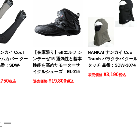
ナンカイ Cool
【在庫限り】elfエルフ シ
NANKAI ナンカイ Cool
アームカバー クー
ンテーゼ15 通気性と基本
Touch バラクラバ クー
番：SDW-
性能を高めたモーターサ
タッチ 品番：SDW-3074
イクルシューズ EL015
¥
3,190
販売価格
税込
,750
¥
19,800
税込
販売価格
税込
ュー