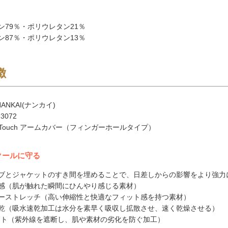
ン79％・ポリウレタン21％
ン87％・ポリウレタン13％
徴
ANKAI(ナンカイ)
3072
l Touch アームカバー（フィンガーホールタイプ）
クールに守る
ブとジャケットのすき間を埋めることで、日差しからの影響をより強力
感（肌が触れた瞬間にひんやり感じる素材）
ーストレッチ（高い伸縮性と快適なフィット感を持つ素材）
乾（吸水速乾加工は水分を素早く吸収し拡散させ、速く乾燥させる）
ット（紫外線を遮断し、肌や素材の劣化を防ぐ加工）