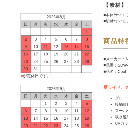
【素材】
■本体/ナイロ
2026年8月
■切替/ナイロ
日
月
火
水
木
金
土
1
2
3
4
5
6
7
8
商品特
9
10
11
12
13
14
15
16
17
18
19
20
21
22
■メーカー：N
23
24
25
26
27
28
29
■品番：SDW-
30
31
■品名：Coo
■
が定休日です。
夏ライド、
2026年9月
日
月
火
水
木
金
土
グロー
1
2
3
4
5
接触冷
スーパ
6
7
8
9
10
11
12
吸水速
13
14
15
16
17
18
19
UVカ
20
21
22
23
24
25
26