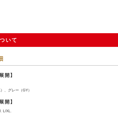
ついて
細
展開】
K）、グレー（GY）
展開】
 L/XL.