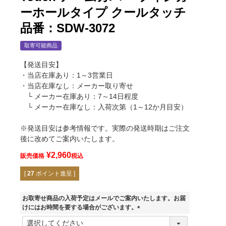
ーホールタイプ クールタッチ
品番：SDW-3072
取寄可能商品
【発送目安】
・当店在庫あり：1～3営業日
・当店在庫なし：メーカー取り寄せ
└ メーカー在庫あり：7～14日程度
└ メーカー在庫なし：入荷次第（1～12か月目安）
※発送目安は参考情報です。実際の発送時期はご注文
後に改めてご案内いたします。
¥
2,960
販売価格
税込
[
27
ポイント進呈 ]
お取寄せ商品の入荷予定はメールでご案内いたします。お届
ブラック
けにはお時間を要する場合がございます。
(