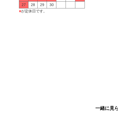
27
28
29
30
■
が定休日です。
一緒に見