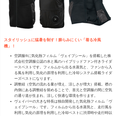
スタイリッシュに猛暑を制す！膨らみにくい「着る冷風
機」！
空調服®に気化熱フィルム「ヴェイプシール」を搭載した株
式会社空調服公認の水と風のハイブリッドファン付きライダ
ースベストです。フィルムから出る水蒸気と、ファンから入
る風を利用し気化の原理を利用した冷却システム搭載ライダ
ーズベストになります。
調整紐（空気の流れる量が増え、涼しさが増大）搭載。襟の
内側にある調整紐を留めることで、首元と空調服の間に空気
の通り道が生まれ、涼しく快適な環境を作ります。
ヴェイパーの大きな特長は独自開発した気化熱フィルム「ヴ
ェイプシール」です。フィルムから出る水蒸気と、走行風を
利用し気化の原理を利用した冷却ベストに渋滞時や走行時以