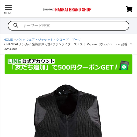
MENU
HOME
バイクウェア・ジャケット・グローブ・ブーツ
NANKAI ナンカイ 空調服気化熱+ファンライダーズベスト Vapour（ヴェイパー）α 品番：S
DW-4159