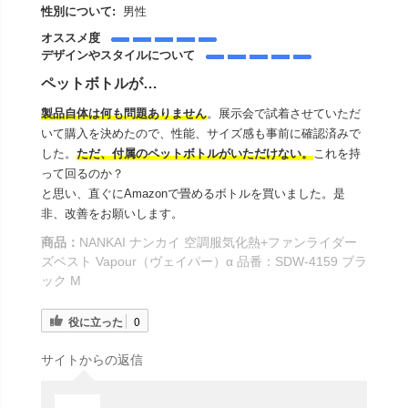
性別について:
男性
オススメ度
デザインやスタイルについて
ペットボトルが…
製品自体は何も問題ありません
。展示会で試着させていただ
いて購入を決めたので、性能、サイズ感も事前に確認済みで
した。
ただ、付属のペットボトルがいただけない。
これを持
って回るのか？
と思い、直ぐにAmazonで畳めるボトルを買いました。是
非、改善をお願いします。
商品：
NANKAI ナンカイ 空調服気化熱+ファンライダー
ズベスト Vapour（ヴェイパー）α 品番：SDW-4159 ブラ
ック M
役に立った
0
サイトからの返信