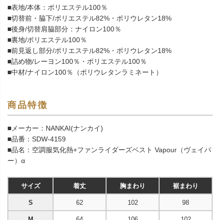
■表地/本体：ポリエステル100％
■切替前・脇下/ポリエステル82%・ポリウレタン18%
■後身/切替肩脇部分：ナイロン100％
■裏地/ポリエステル100％
■前見返し部分/ポリエステル82%・ポリウレタン18%
■詰め物/レーヨン100％・ポリエステル100％
■中材/ナイロン100％（ポリウレタンラミネート）
商品特徴
■メーカー：NANKAI(ナンカイ)
■品番：SDW-4159
■品名：空調服気化熱+ファンライダーズベスト Vapour（ヴェイパ
ー）α
サイズ
着丈
胸まわり
裾まわり
S
62
102
98
M
64
106
102