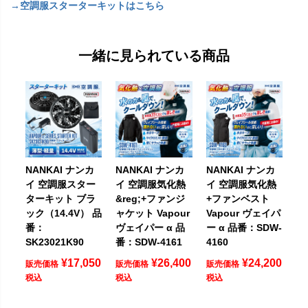
→空調服スターターキットはこちら
一緒に見られている商品
NANKAI ナンカ
NANKAI ナンカ
NANKAI ナンカ
イ 空調服スター
イ 空調服気化熱
イ 空調服気化熱
ターキット ブラ
&reg;+ファンジ
+ファンベスト
ック（14.4V） 品
ャケット Vapour
Vapour ヴェイパ
番：
ヴェイパー α 品
ー α 品番：SDW-
SK23021K90
番：SDW-4161
4160
¥
17,050
¥
26,400
¥
24,200
販売価格
販売価格
販売価格
税込
税込
税込