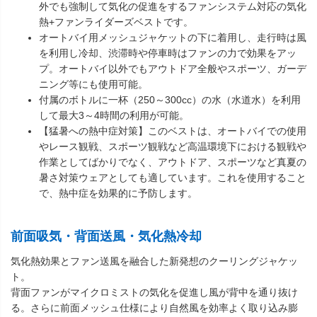
外でも強制して気化の促進をするファンシステム対応の気化
熱+ファンライダーズベストです。
オートバイ用メッシュジャケットの下に着用し、走行時は風
を利用し冷却、渋滞時や停車時はファンの力で効果をアッ
プ。オートバイ以外でもアウトドア全般やスポーツ、ガーデ
ニング等にも使用可能。
付属のボトルに一杯（250～300cc）の水（水道水）を利用
して最大3～4時間の利用が可能。
【猛暑への熱中症対策】このベストは、オートバイでの使用
やレース観戦、スポーツ観戦など高温環境下における観戦や
作業としてばかりでなく、アウトドア、スポーツなど真夏の
暑さ対策ウェアとしても適しています。これを使用すること
で、熱中症を効果的に予防します。
前面吸気・背面送風・気化熱冷却
気化熱効果とファン送風を融合した新発想のクーリングジャケッ
ト。
背面ファンがマイクロミストの気化を促進し風が背中を通り抜け
る。さらに前面メッシュ仕様により自然風を効率よく取り込み膨