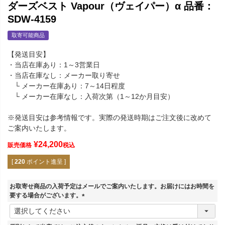
ダーズベスト Vapour（ヴェイパー）α 品番：
SDW-4159
取寄可能商品
【発送目安】
・当店在庫あり：1～3営業日
・当店在庫なし：メーカー取り寄せ
└ メーカー在庫あり：7～14日程度
└ メーカー在庫なし：入荷次第（1～12か月目安）
※発送目安は参考情報です。実際の発送時期はご注文後に改めて
ご案内いたします。
¥
24,200
販売価格
税込
[
220
ポイント進呈 ]
お取寄せ商品の入荷予定はメールでご案内いたします。お届けにはお時間を
要する場合がございます。
(
必
須