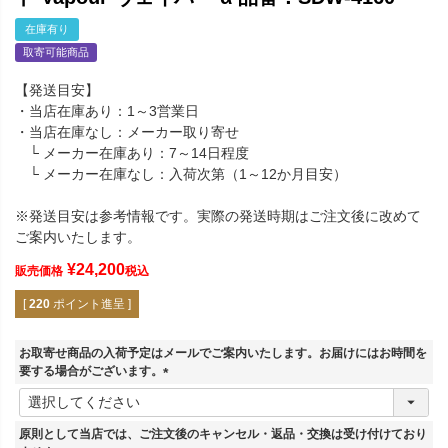
在庫有り
取寄可能商品
【発送目安】
・当店在庫あり：1～3営業日
・当店在庫なし：メーカー取り寄せ
└ メーカー在庫あり：7～14日程度
└ メーカー在庫なし：入荷次第（1～12か月目安）
※発送目安は参考情報です。実際の発送時期はご注文後に改めて
ご案内いたします。
¥
24,200
販売価格
税込
[
220
ポイント進呈 ]
お取寄せ商品の入荷予定はメールでご案内いたします。お届けにはお時間を
要する場合がございます。
(
必
須
原則として当店では、ご注文後のキャンセル・返品・交換は受け付けており
)