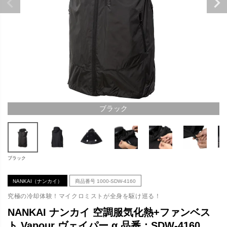
ブラック
ブラック
NANKAI（ナンカイ）
商品番号
1000-SDW-4160
究極の冷却体験！マイクロミストが全身を駆け巡る！
NANKAI ナンカイ 空調服気化熱+ファンベス
ト Vapour ヴェイパー α 品番：SDW-4160