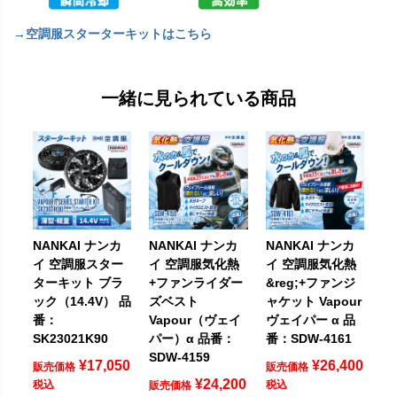
→空調服スターターキットはこちら
一緒に見られている商品
NANKAI ナンカ
NANKAI ナンカ
NANKAI ナンカ
イ 空調服スター
イ 空調服気化熱
イ 空調服気化熱
ターキット ブラ
+ファンライダー
&reg;+ファンジ
ック（14.4V） 品
ズベスト
ャケット Vapour
番：
Vapour（ヴェイ
ヴェイパー α 品
SK23021K90
パー）α 品番：
番：SDW-4161
SDW-4159
¥
17,050
¥
26,400
販売価格
販売価格
¥
24,200
税込
税込
販売価格