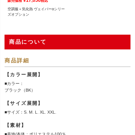
¥
17,050
販売価格
税込
空調服＋気化熱 ヴェイパーαシリー
ズオプション
商品について
商品詳細
【カラー展開】
■カラー：
ブラック（BK）
【サイズ展開】
■サイズ：S. M. L. XL. XXL.
【素材】
■表地/本体：ポリエステル100％