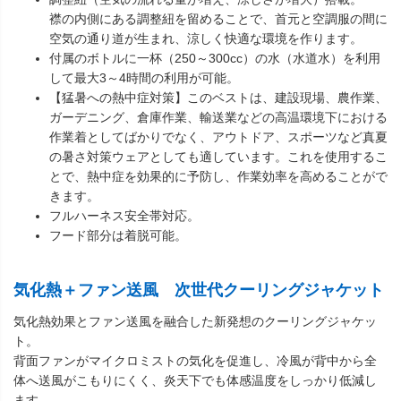
襟の内側にある調整紐を留めることで、首元と空調服の間に
空気の通り道が生まれ、涼しく快適な環境を作ります。
付属のボトルに一杯（250～300cc）の水（水道水）を利用
して最大3～4時間の利用が可能。
【猛暑への熱中症対策】このベストは、建設現場、農作業、
ガーデニング、倉庫作業、輸送業などの高温環境下における
作業着としてばかりでなく、アウトドア、スポーツなど真夏
の暑さ対策ウェアとしても適しています。これを使用するこ
とで、熱中症を効果的に予防し、作業効率を高めることがで
きます。
フルハーネス安全帯対応。
フード部分は着脱可能。
気化熱＋ファン送風 次世代クーリングジャケット
気化熱効果とファン送風を融合した新発想のクーリングジャケッ
ト。
背面ファンがマイクロミストの気化を促進し、冷風が背中から全
体へ送風がこもりにくく、炎天下でも体感温度をしっかり低減し
ます。