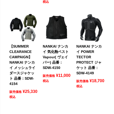
税込
【SUMMER
NANKAI ナンカ
NANKAI ナンカ
CLEARANCE
イ 気化熱ベスト
イ POWER
CAMPAIGN】
Vapour( ヴェイ
TECTOR
NANKAI ナンカ
パー) 品番：
PROTECT ジャ
イ メッシュライ
SDW-4150
ケット 品番：
ダースジャケッ
SDW-4149
¥
11,000
販売価格
ト 品番：SDW-
¥
18,700
税込
販売価格
4154
税込
¥
25,330
販売価格
税込