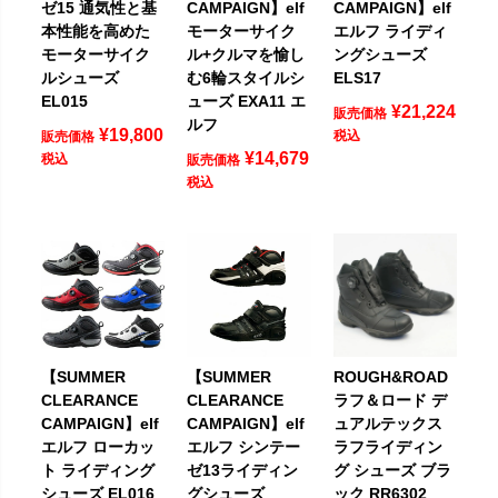
ゼ15 通気性と基
CAMPAIGN】elf
CAMPAIGN】elf
本性能を高めた
モーターサイク
エルフ ライディ
モーターサイク
ル+クルマを愉し
ングシューズ
ルシューズ
む6輪スタイルシ
ELS17
EL015
ューズ EXA11 エ
¥
21,224
販売価格
ルフ
¥
19,800
税込
販売価格
¥
14,679
税込
販売価格
税込
【SUMMER
【SUMMER
ROUGH&ROAD
CLEARANCE
CLEARANCE
ラフ＆ロード デ
CAMPAIGN】elf
CAMPAIGN】elf
ュアルテックス
エルフ ローカッ
エルフ シンテー
ラフライディン
ト ライディング
ゼ13ライディン
グ シューズ ブラ
シューズ EL016
グシューズ
ック RR6302