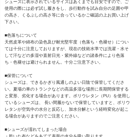
シューズに表示されているサイズはあくまでも目安ですので、ご
使用の際には必ず試し履きをし、歩行動作を試み自分の足囲や甲
の高さ、くるぶしの高さ等に合っているかご確認の上お買い上げ
下さい。
■色落ちについて
天然皮革や綿布の染色及び耐光堅牢度（色落ち・色褪せ）につい
ては十分に注意しておりますが、現在の技術水準では洗濯・水そ
して汗などの多湿や直射日光・紫外線などの諸条件により色落
ち・色褪せは避けられません。十分ご注意下さい。
■保管について
シューズは、できるかぎり風通しのよい日陰で保管してくださ
い。夏場の車のトランクなどの高温多湿な場所に長期間保管する
と変形、劣化する場合があります。ポリウレタン（PU）を使用し
ているシューズは、 長い間履かないで保管していますと、ポリウ
レタンが空気中の水分と反応し、加水分解という経時変化が起こ
る場合がありますのでご注意ください。
■シューズが濡れてしまった場合
・乾いた布などをあてて表面の水分を吸い取ります。