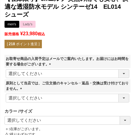
適な透湿防水モデル シンテーゼ14 EL014
シューズ
men's
Lady's
¥
23,980
販売価格
税込
[
218
ポイント進呈 ]
お取寄せ商品の入荷予定はメールでご案内いたします。お届けにはお時間を
要する場合がございます。
(
必
須
原則として当店では、ご注文後のキャンセル・返品・交換は受け付けており
)
ません。
(
必
須
カラー
サイズ
)
○
在庫がございます。
△
残りわずかです。