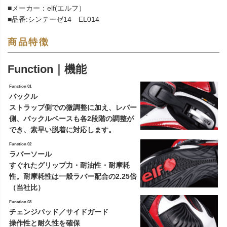
■メーカー：elf(エルフ）
■品番:シンテーゼ14 EL014
商品特徴
Function｜機能
Function 01
バックル
ストラップ側での微調整に加え、レバー
側、バックルベースも各2段階の調整が
でき、素早い脱着に対応します。
Function 02
ラバーソール
すぐれたグリップ力・耐油性・耐摩耗
性。耐摩耗性は一般ラバー配合の2.25倍
（当社比）
Function 03
チェンジパッド／サイドガード
操作性と耐久性を確保