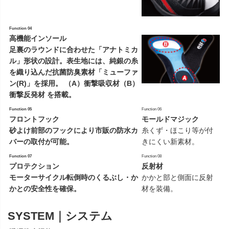
Function 04
高機能インソール
足裏のラウンドに合わせた「アナトミカ
ル」形状の設計。表生地には、純銀の糸
を織り込んだ抗菌防臭素材「ミューファ
ン(R)」を採用。 （A）衝撃吸収材（B）
衝撃反発材 を搭載。
Function 05
Function 06
フロントフック
モールドマジック
砂よけ前部のフックにより市販の防水カ
糸くず・ほこり等が付
バーの取付が可能。
きにくい新素材。
Function 07
Function 08
プロテクション
反射材
モーターサイクル転倒時のくるぶし・か
かかと部と側面に反射
かとの安全性を確保。
材を装備。
SYSTEM｜システム