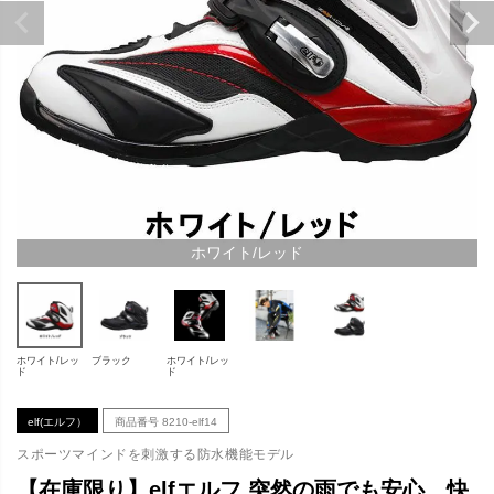
ホワイト/レッド
ホワイト/レッ
ブラック
ホワイト/レッ
ド
ド
elf(エルフ）
商品番号
8210-elf14
スポーツマインドを刺激する防水機能モデル
【在庫限り】elfエルフ 突然の雨でも安心、快