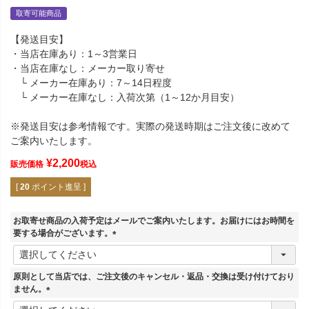
取寄可能商品
【発送目安】
・当店在庫あり：1～3営業日
・当店在庫なし：メーカー取り寄せ
└ メーカー在庫あり：7～14日程度
└ メーカー在庫なし：入荷次第（1～12か月目安）
※発送目安は参考情報です。実際の発送時期はご注文後に改めて
ご案内いたします。
¥
2,200
販売価格
税込
[
20
ポイント進呈 ]
お取寄せ商品の入荷予定はメールでご案内いたします。お届けにはお時間を
要する場合がございます。
(
必
須
原則として当店では、ご注文後のキャンセル・返品・交換は受け付けており
)
ません。
(