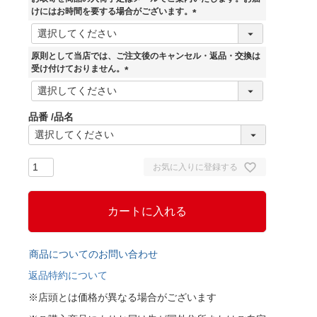
けにはお時間を要する場合がございます。
(
必
須
原則として当店では、ご注文後のキャンセル・返品・交換は
)
受け付けておりません。
(
必
須
品番
品名
)
お気に入りに登録する
カートに入れる
商品についてのお問い合わせ
返品特約について
※店頭とは価格が異なる場合がございます