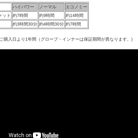
ハイパワー
ノーマル
エコノミー
ケット
約7時間
約9時間
約14時間
約3時間30分
約4時間30分
約7時間
ご購入日より1年間（グローブ・インナーは保証期間が異なります。)