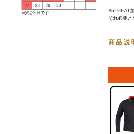
27
28
29
30
※e-HE
■
が定休日です。
ぞれ必要と
商品説