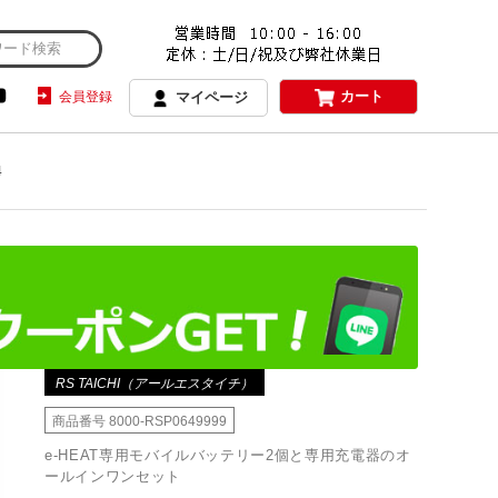
カート
会員登録
マイページ
4
RS TAICHI（アールエスタイチ）
商品番号
8000-RSP0649999
e-HEAT専用モバイルバッテリー2個と専用充電器のオ
ールインワンセット