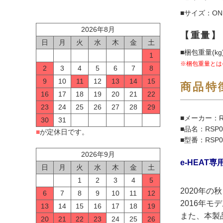
■サイズ：ONE
2026年8月
【重量】
日
月
火
水
木
金
土
■梱包重量(kg)
1
※梱包重量とは
2
3
4
5
6
7
8
9
10
11
12
13
14
15
商品特
16
17
18
19
20
21
22
23
24
25
26
27
28
29
■メーカー：R
30
31
■品名：RSP06
■
が定休日です。
■型番：RSP0
2026年9月
e-HEA
日
月
火
水
木
金
土
1
2
3
4
5
2020年
6
7
8
9
10
11
12
2016年
13
14
15
16
17
18
19
また、本製品
20
21
22
23
24
25
26