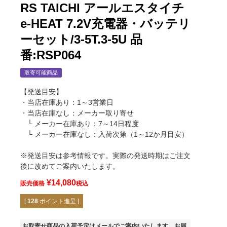
RS TAICHI アールエスタイチ
e-HEAT 7.2V充電器・バッテリ
ーセット/3-5T.3-5U 品
番:RSP064
取寄可能商品
【発送目安】
・当店在庫あり：1～3営業日
・当店在庫なし：メーカー取り寄せ
└ メーカー在庫あり：7～14日程度
└ メーカー在庫なし：入荷次第（1～12か月目安）
※発送目安は参考情報です。実際の発送時期はご注文
後に改めてご案内いたします。
¥
14,080
販売価格
税込
[
128
ポイント進呈 ]
RSP064
お取寄せ商品の入荷予定はメールでご案内いたします。お届