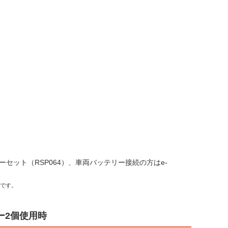
リーセット（RSP064）、車両バッテリー接続の方はe-
能です。
リー2個使用時