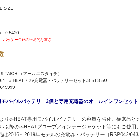
 SIZE
：0.5420
―パッケージ込の平均的な重さ
徴
S TAICHI（アールエスタイチ）
4 | e-HEAT 7.2V充電器・バッテリーセット/3-5T.3-5U
649999
T専用モバイルバッテリー2個と専用充電器のオールインワンセット
の秋よりe-HEAT専用モバイルバッテリーの容量を強化、従来品と
モデル以降のe-HEATグローブ／インナージャケット等にもご使
は2016～2019年モデルの充電器・バッテリー（RSP042/0