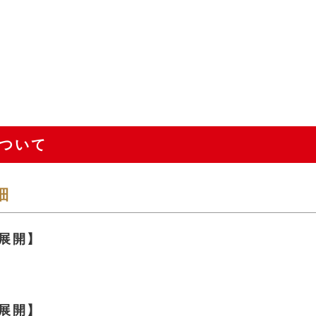
ついて
細
展開】
展開】