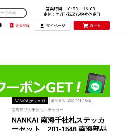
カート
会員登録
マイページ
NANKAI (ナンカイ)
商品番号
1000-201-1546
南海部品の千社札ステッカー
NANKAI 南海千社札ステッカ
ーセット 201-1546 南海部品