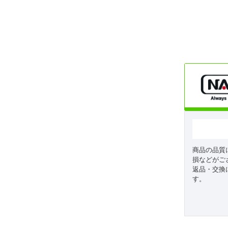
商品の品質
損などがご
返品・交換
す。