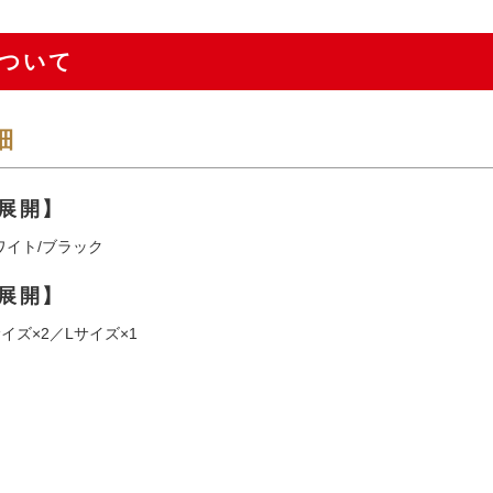
ついて
細
展開】
ワイト/ブラック
展開】
イズ×2／Lサイズ×1