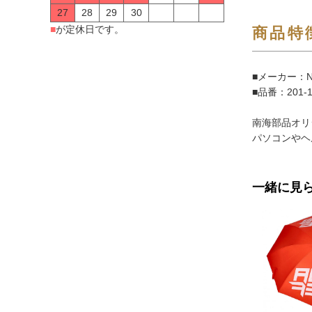
27
28
29
30
■
が定休日です。
商品特
■メーカー：N
■品番：201-
南海部品オリ
パソコンやヘ
一緒に見