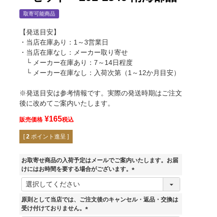
取寄可能商品
【発送目安】
・当店在庫あり：1～3営業日
・当店在庫なし：メーカー取り寄せ
└ メーカー在庫あり：7～14日程度
└ メーカー在庫なし：入荷次第（1～12か月目安）
※発送目安は参考情報です。実際の発送時期はご注文
後に改めてご案内いたします。
¥
165
販売価格
税込
[
2
ポイント進呈 ]
お取寄せ商品の入荷予定はメールでご案内いたします。お届
けにはお時間を要する場合がございます。
(
必
須
原則として当店では、ご注文後のキャンセル・返品・交換は
)
受け付けておりません。