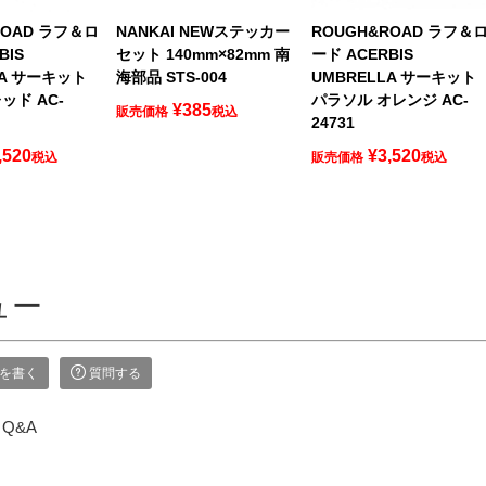
ROAD ラフ＆ロ
NANKAI NEWステッカー
ROUGH&ROAD ラフ＆
BIS
セット 140mm×82mm 南
ード ACERBIS
LA サーキット
海部品 STS-004
UMBRELLA サーキット
ッド AC-
パラソル オレンジ AC-
¥
385
販売価格
税込
24731
,520
¥
3,520
税込
販売価格
税込
ュー
を書く
質問する
Q&A