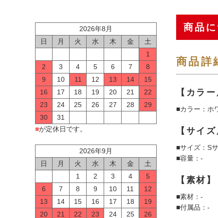
商品に
2026年8月
日
月
火
水
木
金
土
1
商品詳
2
3
4
5
6
7
8
9
10
11
12
13
14
15
【カラー
16
17
18
19
20
21
22
23
24
25
26
27
28
29
■カラー：ホ
30
31
■
が定休日です。
【サイズ
■サイズ：Sサ
2026年9月
■容量：-
日
月
火
水
木
金
土
1
2
3
4
5
【素材】
6
7
8
9
10
11
12
■素材：-
13
14
15
16
17
18
19
■付属品：-
20
21
22
23
24
25
26