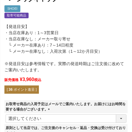
SHOEI
取寄可能商品
【発送目安】
・当店在庫あり：1～3営業日
・当店在庫なし：メーカー取り寄せ
└ メーカー在庫あり：7～14日程度
└ メーカー在庫なし：入荷次第（1～12か月目安）
※発送目安は参考情報です。実際の発送時期はご注文後に改めて
ご案内いたします。
¥
3,960
販売価格
税込
[
36
ポイント進呈 ]
お取寄せ商品の入荷予定はメールでご案内いたします。お届けにはお時間を
要する場合がございます。
(
必
須
原則として当店では、ご注文後のキャンセル・返品・交換は受け付けており
)