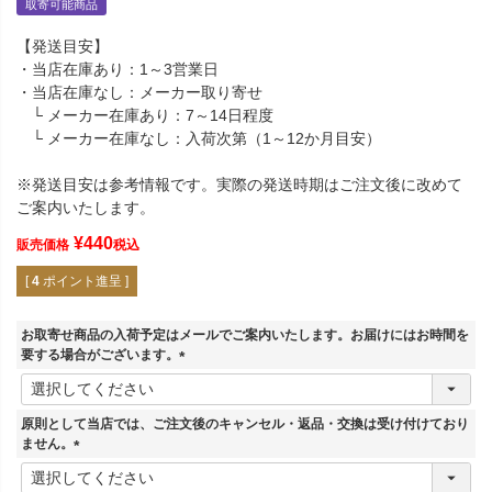
取寄可能商品
【発送目安】
・当店在庫あり：1～3営業日
・当店在庫なし：メーカー取り寄せ
└ メーカー在庫あり：7～14日程度
└ メーカー在庫なし：入荷次第（1～12か月目安）
※発送目安は参考情報です。実際の発送時期はご注文後に改めて
ご案内いたします。
¥
440
販売価格
税込
[
4
ポイント進呈 ]
お取寄せ商品の入荷予定はメールでご案内いたします。お届けにはお時間を
要する場合がございます。
(
必
須
原則として当店では、ご注文後のキャンセル・返品・交換は受け付けており
)
ません。
(
必