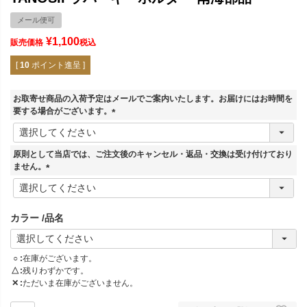
メール便可
¥
1,100
販売価格
税込
[
10
ポイント進呈 ]
お取寄せ商品の入荷予定はメールでご案内いたします。お届けにはお時間を
要する場合がございます。
(
必
須
原則として当店では、ご注文後のキャンセル・返品・交換は受け付けており
)
ません。
(
必
須
カラー
品名
)
○
在庫がございます。
△
残りわずかです。
✕
ただいま在庫がございません。