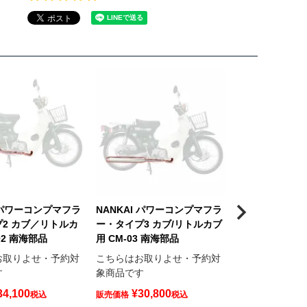
I パワーコンプマフラ
NANKAI パワーコンプマフラ
NANKAI パ
2 カブ／リトルカ
ー・タイプ3 カブ/リトルカブ
ー・タイプ2 ダ
02 南海部品
用 CM-03 南海部品
ー用 DM-02 
お取りよせ・予約対
こちらはお取りよせ・予約対
こちらはお取り
す
象商品です
象商品です
34,100
¥
30,800
¥
25,30
税込
販売価格
税込
販売価格