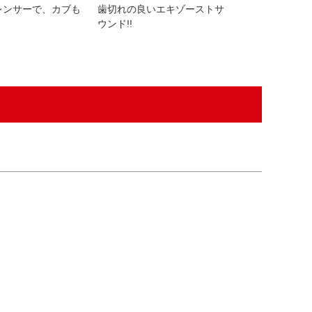
レンサーで、カブも
歯切れの良いエキゾーストサ
ダックスにガツン
ウンド!!
産パーツ!