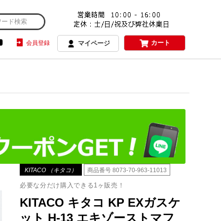
カート
会員登録
マイページ
KITACO （キタコ）
商品番号
8073-70-963-11013
必要な分だけ購入できる1ヶ販売！
KITACO キタコ KP EXガスケ
ット H-13 エキゾーストマフ