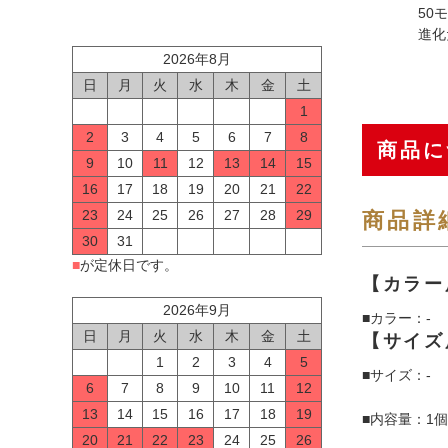
50
進化
2026年8月
日
月
火
水
木
金
土
1
2
3
4
5
6
7
8
商品に
9
10
11
12
13
14
15
16
17
18
19
20
21
22
23
24
25
26
27
28
29
商品詳
30
31
■
が定休日です。
【カラー
2026年9月
■カラー：-
日
月
火
水
木
金
土
【サイズ
1
2
3
4
5
■サイズ：-
6
7
8
9
10
11
12
13
14
15
16
17
18
19
■内容量：1個
20
21
22
23
24
25
26