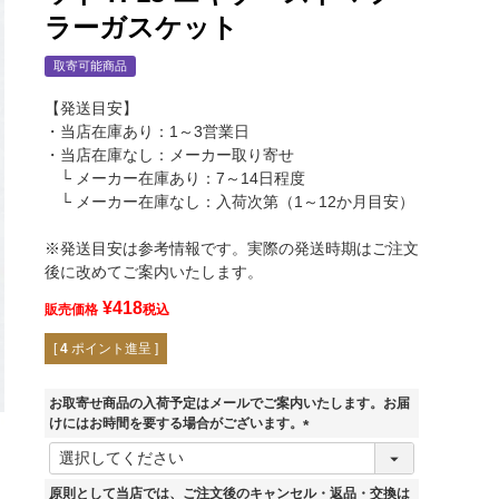
ラーガスケット
取寄可能商品
【発送目安】
・当店在庫あり：1～3営業日
・当店在庫なし：メーカー取り寄せ
└ メーカー在庫あり：7～14日程度
└ メーカー在庫なし：入荷次第（1～12か月目安）
※発送目安は参考情報です。実際の発送時期はご注文
後に改めてご案内いたします。
¥
418
販売価格
税込
[
4
ポイント進呈 ]
お取寄せ商品の入荷予定はメールでご案内いたします。お届
けにはお時間を要する場合がございます。
(
必
須
原則として当店では、ご注文後のキャンセル・返品・交換は