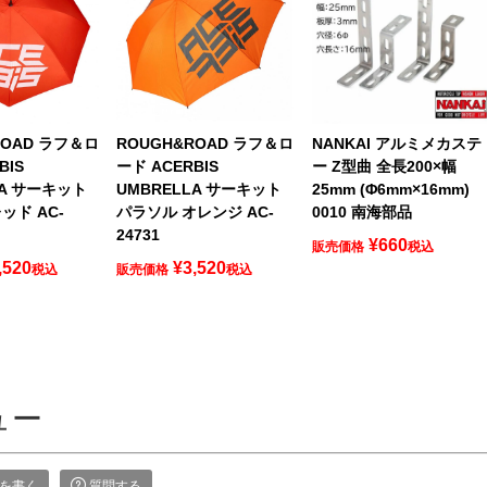
ROAD ラフ＆ロ
ROUGH&ROAD ラフ＆ロ
NANKAI アルミメカステ
BIS
ード ACERBIS
ー Z型曲 全長200×幅
LA サーキット
UMBRELLA サーキット
25mm (Φ6mm×16mm)
ッド AC-
パラソル オレンジ AC-
0010 南海部品
24731
¥
660
販売価格
税込
,520
¥
3,520
税込
販売価格
税込
ュー
を書く
質問する