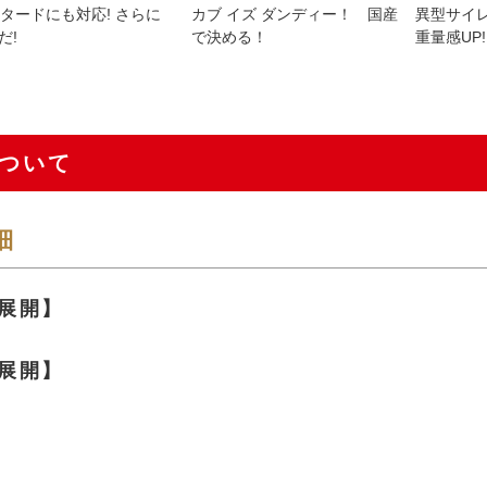
モタードにも対応! さらに
カブ イズ ダンディー！ 国産
異型サイ
だ!
で決める！
重量感UP!
ついて
細
展開】
展開】