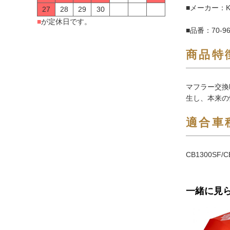
■メーカー：K
27
28
29
30
■
が定休日です。
■品番：70-96
商品特
マフラー交換
生し、本来の
適合車
CB1300SF/
一緒に見