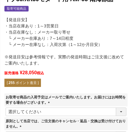
取寄可能商品
【発送目安】
・当店在庫あり：1～3営業日
・当店在庫なし：メーカー取り寄せ
└ メーカー在庫あり：7～14日程度
└ メーカー在庫なし：入荷次第（1～12か月目安）
※発送目安は参考情報です。実際の発送時期はご注文後に改めて
ご案内いたします。
¥
28,050
販売価格
税込
[
255
ポイント進呈 ]
お取寄せ商品の入荷予定はメールでご案内いたします。お届けにはお時間を
要する場合がございます。
(
必
須
原則として当店では、ご注文後のキャンセル・返品・交換は受け付けており
)
ません。