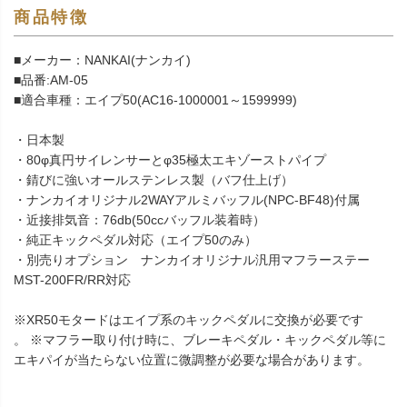
商品特徴
■メーカー：NANKAI(ナンカイ)
■品番:AM-05
■適合車種：エイプ50(AC16-1000001～1599999)
・日本製
・80φ真円サイレンサーとφ35極太エキゾーストパイプ
・錆びに強いオールステンレス製（バフ仕上げ）
・ナンカイオリジナル2WAYアルミバッフル(NPC-BF48)付属
・近接排気音：76db(50ccバッフル装着時）
・純正キックペダル対応（エイプ50のみ）
・別売りオプション ナンカイオリジナル汎用マフラーステー
MST-200FR/RR対応
※XR50モタードはエイプ系のキックペダルに交換が必要です
。 ※マフラー取り付け時に、ブレーキペダル・キックペダル等に
エキパイが当たらない位置に微調整が必要な場合があります。