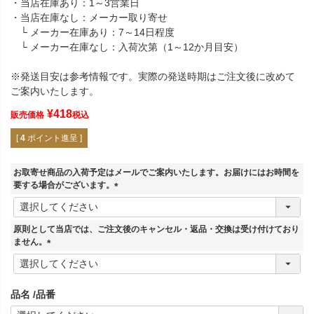
・当店在庫あり：1～3営業日
・当店在庫なし：メーカー取り寄せ
└ メーカー在庫あり：7～14日程度
└ メーカー在庫なし：入荷次第（1～12か月目安）
※発送目安は参考情報です。実際の発送時期はご注文後に改めて
ご案内いたします。
¥
418
販売価格
税込
[
4
ポイント進呈 ]
お取寄せ商品の入荷予定はメールでご案内いたします。お届けにはお時間を
要する場合がございます。
(
必
須
原則として当店では、ご注文後のキャンセル・返品・交換は受け付けており
)
ません。
(
必
須
品名
品番
)