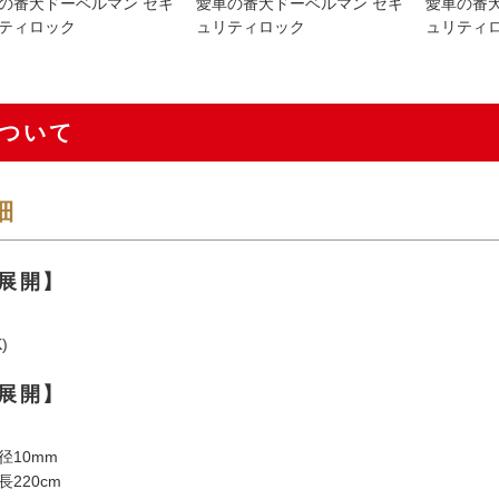
の番犬ドーベルマン セキ
愛車の番犬ドーベルマン セキ
愛車の番
ティロック
ュリティロック
ュリティ
ついて
細
展開】
)
展開】
径10mm
220cm