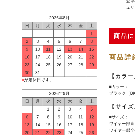
愛車
ュリ
2026年8月
日
月
火
水
木
金
土
1
商品に
2
3
4
5
6
7
8
9
10
11
12
13
14
15
商品詳
16
17
18
19
20
21
22
23
24
25
26
27
28
29
30
31
【カラー
■
が定休日です。
■カラー：
ブラック（BK
2026年9月
日
月
火
水
木
金
土
【サイズ
1
2
3
4
5
■サイズ：
6
7
8
9
10
11
12
ワイヤー部直
13
14
15
16
17
18
19
ワイヤー部全長
20
21
22
23
24
25
26