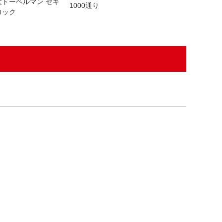
犬ドーベルマン セキ
1000通り
ロック