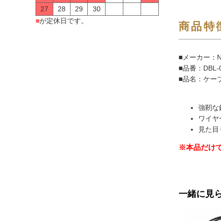
27
28
29
30
■
が定休日です。
商品特
■メーカー：N
■品番：DBL-
■品名：ケー
強靭な
ワイヤ
見た目
※本品だけ
一緒に見