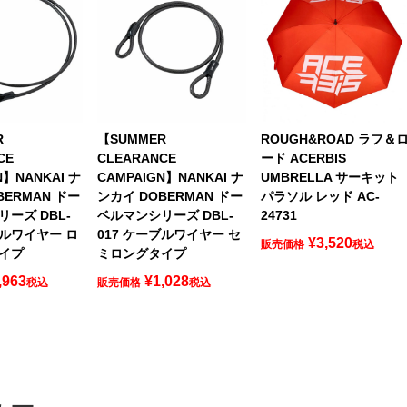
R
【SUMMER
ROUGH&ROAD ラフ＆
CE
CLEARANCE
ード ACERBIS
N】NANKAI ナ
CAMPAIGN】NANKAI ナ
UMBRELLA サーキット
BERMAN ドー
ンカイ DOBERMAN ドー
パラソル レッド AC-
ーズ DBL-
ベルマンシリーズ DBL-
24731
ブルワイヤー ロ
017 ケーブルワイヤー セ
¥
3,520
販売価格
税込
イプ
ミロングタイプ
,963
¥
1,028
税込
販売価格
税込