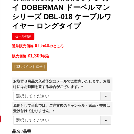
イ DOBERMAN ドーベルマン
シリーズ DBL-018 ケーブルワ
イヤー ロングタイプ
セール対象
¥
1,540
通常販売価格
のところ
¥
1,309
販売価格
税込
[
12
ポイント進呈 ]
お取寄せ商品の入荷予定はメールでご案内いたします。お届
けにはお時間を要する場合がございます。
(
必
須
原則として当店では、ご注文後のキャンセル・返品・交換は
)
受け付けておりません。
(
必
須
品名
品番
)