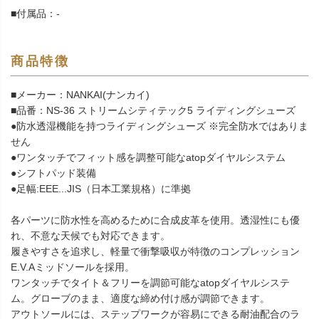
■付属品：-
商品特徴
■メーカー：NANKAI(ナンカイ)
■品番：NS-36 ストリームシティテック5 ライディングシューズ
●防水透湿機能を持つライディングシューズ ※完全防水ではありま
せん
●ワンタッチでフィット感を調整可能なatopダイヤルシステム
●シフトパッド装備
●足幅:EEE...JIS（日本工業規格）に準拠
各パーツに防水性を高めるために合成皮革を使用。透湿性にも優
れ、不意な天候でも対応できます。
履きやすさを追求し、軽量で衝撃吸収が特徴のコンプレッション
E.V.Aミッドソールを採用。
ワンタッチでタイト＆フリーを調節可能なatopダイヤルシステ
ム。グローブのまま、適度な締め付け感が調節できます。
アウトソールには、ステップワークが容易にできる耐油配合のラ