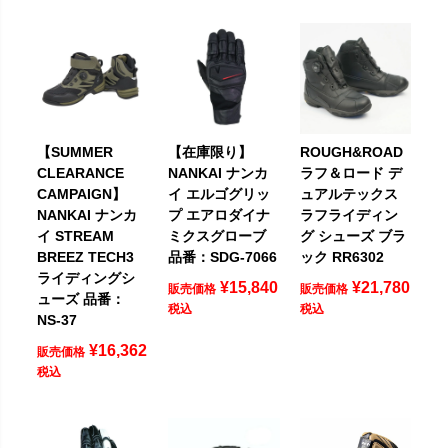
【SUMMER
【在庫限り】
ROUGH&ROAD
CLEARANCE
NANKAI ナンカ
ラフ＆ロード デ
CAMPAIGN】
イ エルゴグリッ
ュアルテックス
NANKAI ナンカ
プ エアロダイナ
ラフライディン
イ STREAM
ミクスグローブ
グ シューズ ブラ
BREEZ TECH3
品番：SDG-7066
ック RR6302
ライディングシ
¥
15,840
¥
21,780
販売価格
販売価格
ューズ 品番：
税込
税込
NS-37
¥
16,362
販売価格
税込