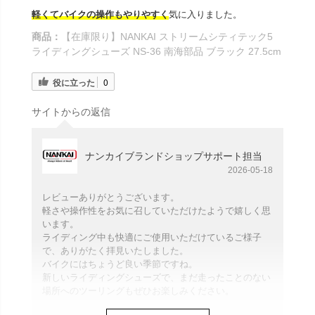
軽くてバイクの操作もやりやすく
気に入りました。
商品：
【在庫限り】NANKAI ストリームシティテック5
ライディングシューズ NS-36 南海部品 ブラック 27.5cm
役に立った
0
サイトからの返信
ナンカイブランドショップサポート担当
2026-05-18
レビューありがとうございます。
軽さや操作性をお気に召していただけたようで嬉しく思
います。
ライディング中も快適にご使用いただけているご様子
で、ありがたく拝見いたしました。
バイクにはちょうど良い季節ですね。
新しいライディングシューズで、まだ走ったことのない
場所へのツーリングもぜひお楽しみください。