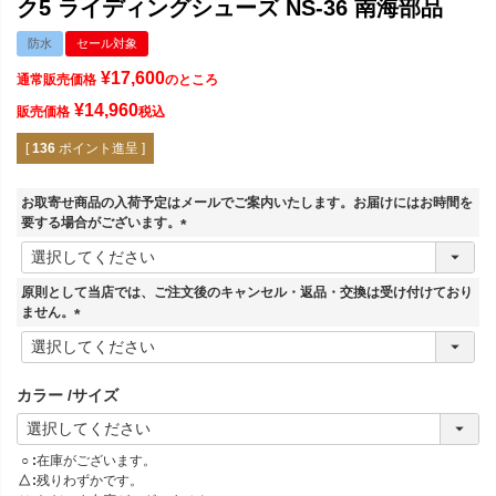
ク5 ライディングシューズ NS-36 南海部品
防水
セール対象
¥
17,600
通常販売価格
のところ
¥
14,960
販売価格
税込
[
136
ポイント進呈 ]
お取寄せ商品の入荷予定はメールでご案内いたします。お届けにはお時間を
要する場合がございます。
(
必
須
原則として当店では、ご注文後のキャンセル・返品・交換は受け付けており
)
ません。
(
必
須
カラー
サイズ
)
○
在庫がございます。
△
残りわずかです。