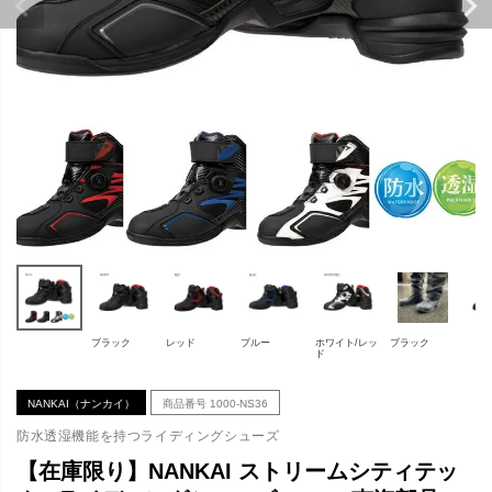
ブラック
レッド
ブルー
ホワイト/レッ
ブラック
ド
NANKAI（ナンカイ）
商品番号
1000-NS36
防水透湿機能を持つライディングシューズ
【在庫限り】NANKAI ストリームシティテッ