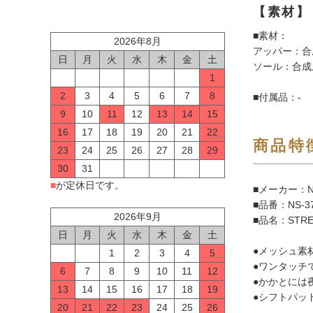
【素材】
■素材：
2026年8月
アッパー：合
日
月
火
水
木
金
土
ソール：合成底
1
2
3
4
5
6
7
8
■付属品：-
9
10
11
12
13
14
15
16
17
18
19
20
21
22
商品特
23
24
25
26
27
28
29
30
31
■
が定休日です。
■メーカー：N
■品番：NS-3
2026年9月
■品名：STR
日
月
火
水
木
金
土
●メッシュ素
1
2
3
4
5
●ワンタッチ
6
7
8
9
10
11
12
●かかとには
13
14
15
16
17
18
19
●シフトパッ
20
21
22
23
24
25
26