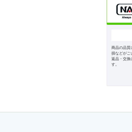
商品の品質
損などがご
返品・交換
す。