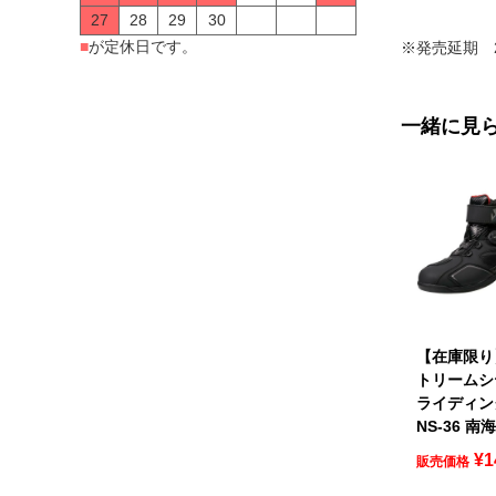
27
28
29
30
■
が定休日です。
※発売延期 
一緒に見
【在庫限り】
トリームシ
ライディン
NS-36 南
¥
1
販売価格