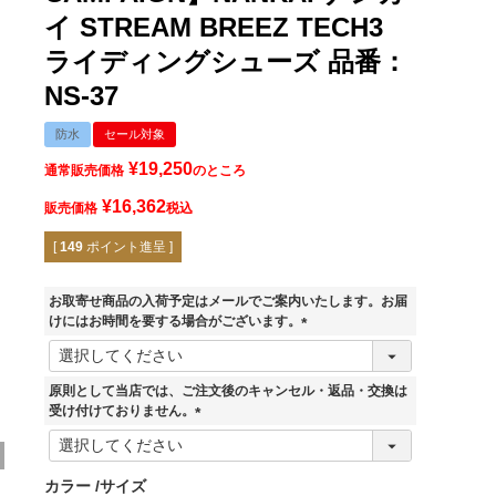
イ STREAM BREEZ TECH3
ライディングシューズ 品番：
NS-37
防水
セール対象
¥
19,250
通常販売価格
のところ
¥
16,362
販売価格
税込
[
149
ポイント進呈 ]
お取寄せ商品の入荷予定はメールでご案内いたします。お届
けにはお時間を要する場合がございます。
(
必
須
原則として当店では、ご注文後のキャンセル・返品・交換は
)
受け付けておりません。
(
ブラック
必
須
カラー
サイズ
)