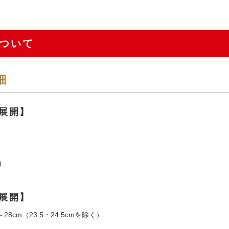
ついて
細
展開】
)
展開】
28cm（23.5・24.5cmを除く）