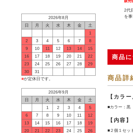
販売
2代
を事
2026年8月
日
月
火
水
木
金
土
1
2
3
4
5
6
7
8
9
10
11
12
13
14
15
商品に
16
17
18
19
20
21
22
23
24
25
26
27
28
29
30
31
商品詳
■
が定休日です。
2026年9月
【カラー
日
月
火
水
木
金
土
■カラー：黒
1
2
3
4
5
6
7
8
9
10
11
12
【内容】
13
14
15
16
17
18
19
■２個１セッ
20
21
22
23
24
25
26