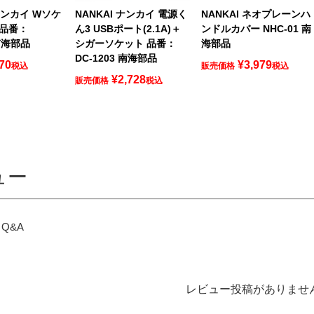
 ナンカイ Wソケ
NANKAI ナンカイ 電源く
NANKAI ネオプレーンハ
 品番：
ん3 USBポート(2.1A)＋
ンドルカバー NHC-01 南
 南海部品
シガーソケット 品番：
海部品
DC-1203 南海部品
70
¥
3,979
税込
販売価格
税込
¥
2,728
販売価格
税込
ュー
Q&A
レビュー投稿がありませ