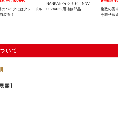
¥
4,400
¥
価格
税込
販売価格
NANKAIバイクナビ NNV-
目のバイクにはクレードル
002A/022用補修部品
複数の愛
前装着！
を載せ替
ついて
細
展開】
ト