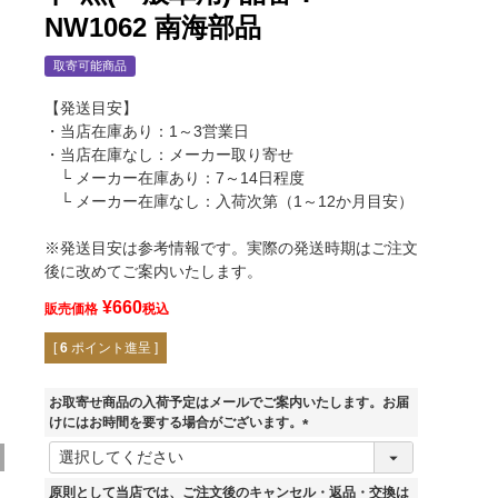
NW1062 南海部品
取寄可能商品
【発送目安】
・当店在庫あり：1～3営業日
・当店在庫なし：メーカー取り寄せ
└ メーカー在庫あり：7～14日程度
└ メーカー在庫なし：入荷次第（1～12か月目安）
※発送目安は参考情報です。実際の発送時期はご注文
後に改めてご案内いたします。
¥
660
販売価格
税込
[
6
ポイント進呈 ]
お取寄せ商品の入荷予定はメールでご案内いたします。お届
けにはお時間を要する場合がございます。
(
必
須
原則として当店では、ご注文後のキャンセル・返品・交換は