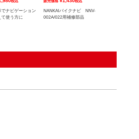
1,980
¥
1,430
税込
販売価格
税込
象商品です
車でナビゲーション
NANKAIバイクナビ NNV-
¥
495
販売価格
税
えて使う方に
002A/022用補修部品
グローブON!
が簡単に！