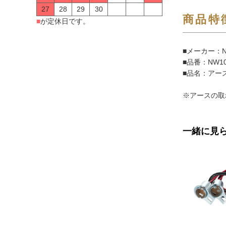
27
28
29
30
商品特
■
が定休日です。
■メーカー：N
■品番：NW10
■品名：アース
※アースの取
一緒に見