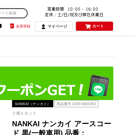
カート
会員登録
マイページ
NANKAI（ナンカイ）
商品番号
1000-NW1062
２個１セット
NANKAI ナンカイ アースコー
ド 黒(一般車用) 品番：