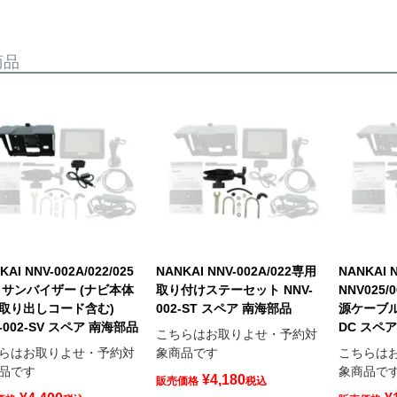
商品
KAI NNV-002A/022/025
NANKAI NNV-002A/022専用
NANKAI 
 サンバイザー (ナビ本体
取り付けステーセット NNV-
NNV025/
取り出しコード含む)
002-ST スペア 南海部品
源ケーブルセ
-002-SV スペア 南海部品
DC スペ
こちらはお取りよせ・予約対
らはお取りよせ・予約対
象商品です
こちらは
品です
象商品で
¥
4,180
販売価格
税込