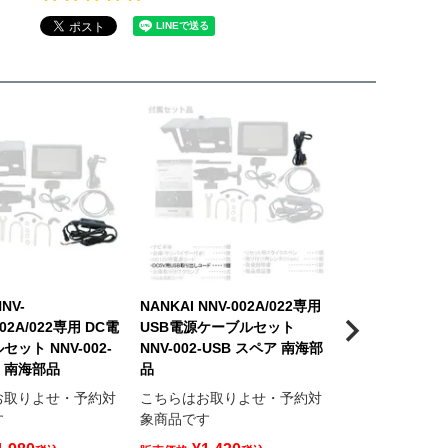
NNV-
NANKAI NNV-002A/022専用
NANKAI NNV-
002A/022専用 DC電
USB電源ケーブルセット
バイク・ナビゲ
ット NNV-002-
NNV-002-USB スペア 南海部
テム用 静電式
ア 南海部品
品
ン ポータブル
NNV-002-PE
お取りよせ・予約対
こちらはお取りよせ・予約対
品
す
象商品です
こちらはお取り