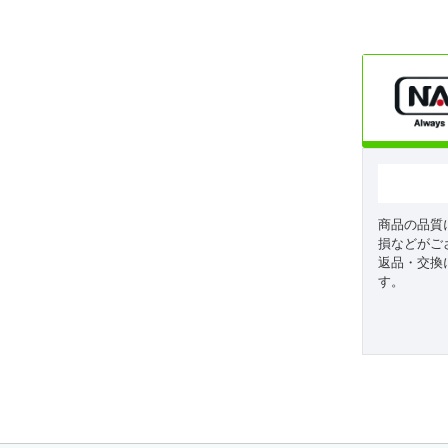
商品の品質
損などがご
返品・交換
す。