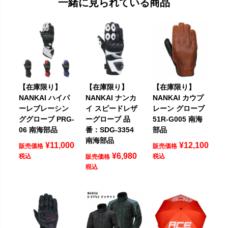
一緒に見られている商品
【在庫限り】
【在庫限り】
【在庫限り】
NANKAI ハイパ
NANKAI ナンカ
NANKAI カウプ
ーレブレーシン
イ スピードレザ
レーン グローブ
ググローブ PRG-
ーグローブ 品
51R-G005 南海
06 南海部品
番：SDG-3354
部品
南海部品
¥
11,000
¥
12,100
販売価格
販売価格
¥
6,980
税込
税込
販売価格
税込