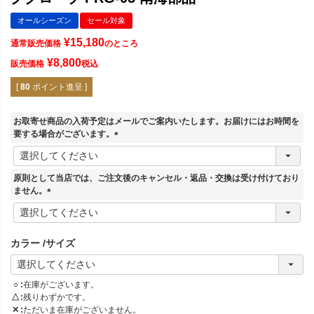
オールシーズン
セール対象
¥
15,180
通常販売価格
のところ
¥
8,800
販売価格
税込
[
80
ポイント進呈 ]
お取寄せ商品の入荷予定はメールでご案内いたします。お届けにはお時間を
要する場合がございます。
(
必
須
原則として当店では、ご注文後のキャンセル・返品・交換は受け付けており
)
ません。
(
必
須
カラー
サイズ
)
○
在庫がございます。
△
残りわずかです。
✕
ただいま在庫がございません。