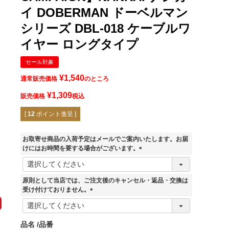
イ DOBERMAN ドーベルマン
シリーズ DBL-018 ケーブルワ
イヤー ロングタイプ
セール対象
¥
1,540
通常販売価格
のところ
¥
1,309
販売価格
税込
[
12
ポイント進呈 ]
お取寄せ商品の入荷予定はメールでご案内いたします。お届
けにはお時間を要する場合がございます。
(
必
須
原則として当店では、ご注文後のキャンセル・返品・交換は
)
受け付けておりません。
(
必
須
品名
品番
)