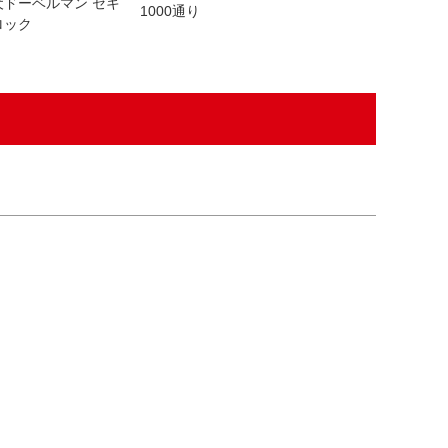
犬ドーベルマン セキ
1000通り
ロック