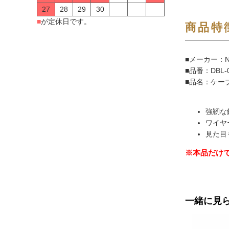
27
28
29
30
■
が定休日です。
商品特
■メーカー：N
■品番：DBL-
■品名：ケー
強靭な
ワイヤ
見た目
※本品だけ
一緒に見