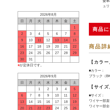
愛車
ュリ
2026年8月
日
月
火
水
木
金
土
1
商品に
2
3
4
5
6
7
8
9
10
11
12
13
14
15
商品詳
16
17
18
19
20
21
22
23
24
25
26
27
28
29
30
31
【カラー
■
が定休日です。
■カラー：
ブラック（BK
2026年9月
日
月
火
水
木
金
土
【サイズ
1
2
3
4
5
■サイズ：
6
7
8
9
10
11
12
ワイヤー部直
13
14
15
16
17
18
19
ワイヤー部全長
20
21
22
23
24
25
26