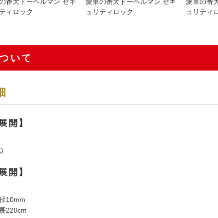
の番犬ドーベルマン セキ
愛車の番犬ドーベルマン セキ
愛車の番
ティロック
ュリティロック
ュリティ
ついて
細
展開】
)
展開】
径10mm
220cm