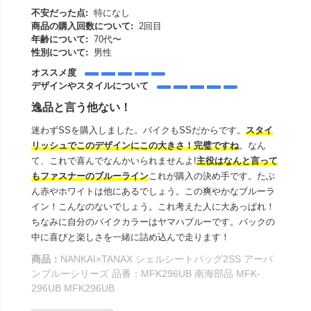
不安だった点:
特になし
商品の購入回数について:
2回目
年齢について:
70代〜
性別について:
男性
オススメ度
デザインやスタイルについて
逸品と言う他ない！
迷わずSSを購入しました。バイクもSSだからです。
スタイ
リッシュでこのデザインにこの大きさ！完璧ですね
。なん
て、これで喜んでなんかいられませんよ!
主役はなんと言って
もファスナーのブルーライン
これが購入の決め手です。たぶ
ん赤やホワイトは他にあるでしょう。この爽やかなブルーラ
イン！こんなのないでしょう。これ考えた人に大あっぱれ！
ちなみに自分のバイクカラーはヤマハブルーです。バックの
中に喜びと楽しさを一緒に詰め込んで走ります！
商品：
NANKAI×TANAX シェルシートバッグ2SS アーバ
ンブルーシリーズ 品番：MFK296UB 南海部品 MFK-
296UB MFK296UB