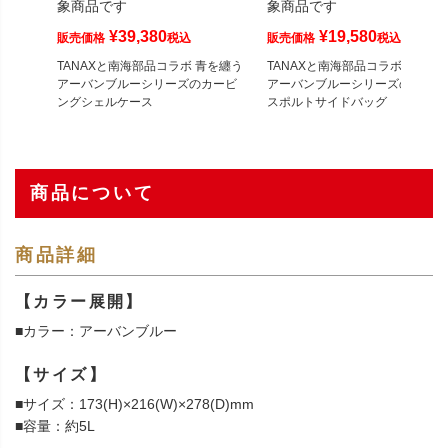
象商品です
象商品です
¥
39,380
¥
19,580
販売価格
税込
販売価格
税込
TANAXと南海部品コラボ 青を纏う
TANAXと南海部品コラボ 青を纏
アーバンブルーシリーズのカービ
アーバンブルーシリーズのライト
ングシェルケース
スポルトサイドバッグ
商品について
商品詳細
【カラー展開】
■カラー：アーバンブルー
【サイズ】
■サイズ：173(H)×216(W)×278(D)mm
■容量：約5L