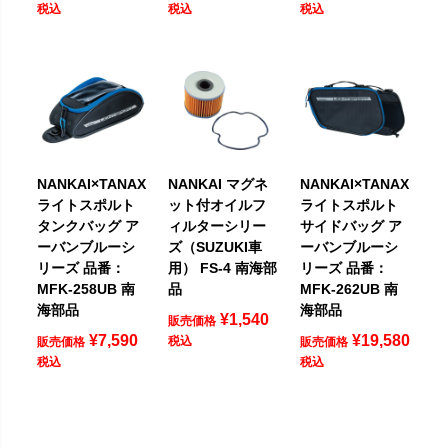
税込
税込
税込
NANKAI×TANAX
NANKAI マグネ
NANKAI×TANAX
ライトスポルト
ット付オイルフ
ライトスポルト
タンクバッグ ア
ィルターシリー
サイドバッグ ア
ーバンブルーシ
ズ（SUZUKI車
ーバンブルーシ
リーズ 品番：
用） FS-4 南海部
リーズ 品番：
MFK‐258UB 南
品
MFK-262UB 南
海部品
海部品
¥
1,540
販売価格
¥
7,590
¥
19,580
税込
販売価格
販売価格
税込
税込