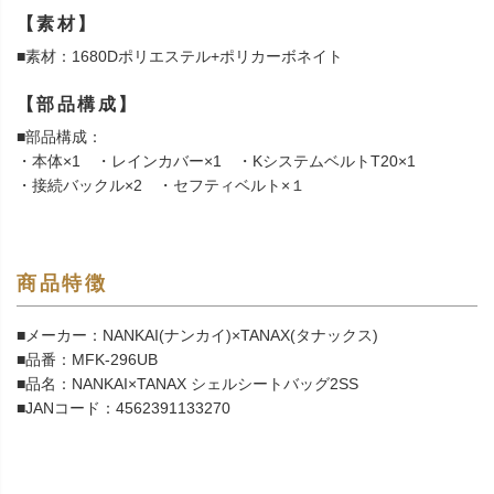
【素材】
■素材：1680Dポリエステル+ポリカーボネイト
【部品構成】
■部品構成：
・本体×1 ・レインカバー×1 ・KシステムベルトT20×1
・接続バックル×2 ・セフティベルト×１
商品特徴
■メーカー：NANKAI(ナンカイ)×TANAX(タナックス)
■品番：MFK-296UB
■品名：NANKAI×TANAX シェルシートバッグ2SS
■JANコード：4562391133270