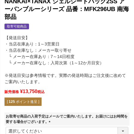
NANKAI×TANAX シェルシートバッグ2SS ア
ーバンブルーシリーズ 品番：MFK296UB 南海
部品
取寄可能商品
【発送目安】
・当店在庫あり：1～3営業日
・当店在庫なし：メーカー取り寄せ
└ メーカー在庫あり：7～14日程度
└ メーカー在庫なし：入荷次第（1～12か月目安）
※発送目安は参考情報です。実際の発送時期はご注文後に改めて
ご案内いたします。
¥
13,750
販売価格
税込
[
125
ポイント進呈 ]
お取寄せ商品の入荷予定はメールでご案内いたします。お届けにはお時間を
要する場合がございます。
(
必