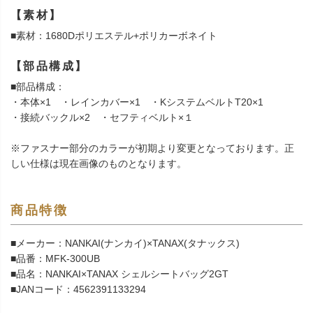
【素材】
■素材：1680Dポリエステル+ポリカーボネイト
【部品構成】
■部品構成：
・本体×1 ・レインカバー×1 ・KシステムベルトT20×1
・接続バックル×2 ・セフティベルト×１
※ファスナー部分のカラーが初期より変更となっております。正
しい仕様は現在画像のものとなります。
商品特徴
■メーカー：NANKAI(ナンカイ)×TANAX(タナックス)
■品番：MFK-300UB
■品名：NANKAI×TANAX シェルシートバッグ2GT
■JANコード：4562391133294