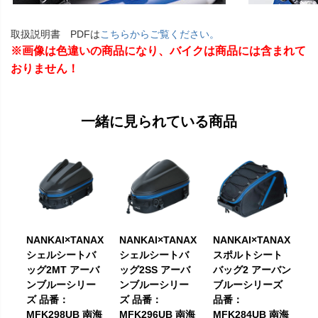
取扱説明書 PDFは
こちらからご覧ください。
※画像は色違いの商品になり、バイクは商品には含まれて
おりません！
一緒に見られている商品
NANKAI×TANAX
NANKAI×TANAX
NANKAI×TANAX
シェルシートバ
シェルシートバ
スポルトシート
ッグ2MT アーバ
ッグ2SS アーバ
バッグ2 アーバン
ンブルーシリー
ンブルーシリー
ブルーシリーズ
ズ 品番：
ズ 品番：
品番：
MFK298UB 南海
MFK296UB 南海
MFK284UB 南海