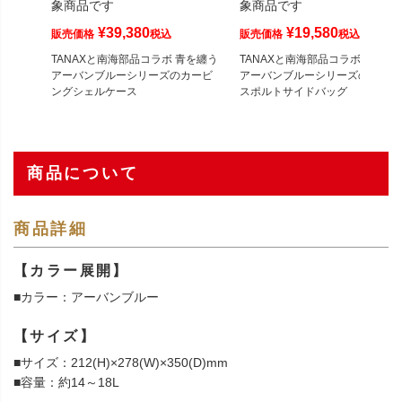
象商品です
象商品です
¥
39,380
¥
19,580
販売価格
税込
販売価格
税込
TANAXと南海部品コラボ 青を纏う
TANAXと南海部品コラボ 青を纏
アーバンブルーシリーズのカービ
アーバンブルーシリーズのライト
ングシェルケース
スポルトサイドバッグ
商品について
商品詳細
【カラー展開】
■カラー：アーバンブルー
【サイズ】
■サイズ：212(H)×278(W)×350(D)mm
■容量：約14～18L