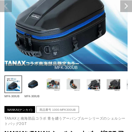
MFK-300UB
MFK-300UB
MFK-300UB
NANKAI(ナンカイ)
商品番号
1000-MFK300UB
TANAXと南海部品コラボ 青を纏うアーバンブルーシリーズのシェルシー
トバッグ2GT