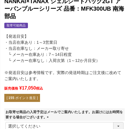
NANKAI×TANAX シェルシートバッグ2GT ア
ーバンブルーシリーズ 品番：MFK300UB 南海
部品
取寄可能商品
【発送目安】
・当店在庫あり：1～3営業日
・当店在庫なし：メーカー取り寄せ
└ メーカー在庫あり：7～14日程度
└ メーカー在庫なし：入荷次第（1～12か月目安）
※発送目安は参考情報です。実際の発送時期はご注文後に改めて
ご案内いたします。
¥
17,050
販売価格
税込
[
155
ポイント進呈 ]
お取寄せ商品の入荷予定はメールでご案内いたします。お届けにはお時間を
要する場合がございます。
(
必