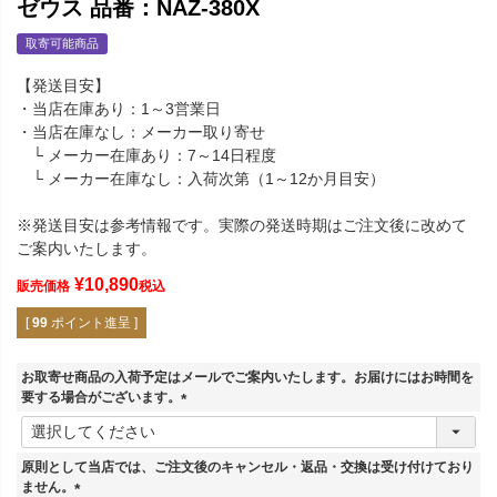
ゼウス 品番：NAZ-380X
取寄可能商品
【発送目安】
・当店在庫あり：1～3営業日
・当店在庫なし：メーカー取り寄せ
└ メーカー在庫あり：7～14日程度
└ メーカー在庫なし：入荷次第（1～12か月目安）
※発送目安は参考情報です。実際の発送時期はご注文後に改めて
ご案内いたします。
¥
10,890
販売価格
税込
[
99
ポイント進呈 ]
お取寄せ商品の入荷予定はメールでご案内いたします。お届けにはお時間を
要する場合がございます。
(
必
須
原則として当店では、ご注文後のキャンセル・返品・交換は受け付けており
)
ません。