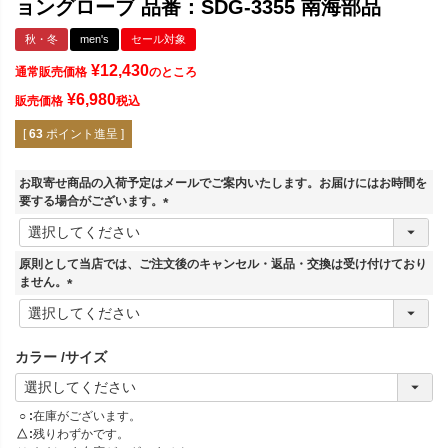
ョングローブ 品番：SDG-3355 南海部品
秋・冬
men's
セール対象
¥
12,430
通常販売価格
のところ
¥
6,980
販売価格
税込
[
63
ポイント進呈 ]
お取寄せ商品の入荷予定はメールでご案内いたします。お届けにはお時間を
要する場合がございます。
(
必
須
原則として当店では、ご注文後のキャンセル・返品・交換は受け付けており
)
ません。
(
必
須
カラー
サイズ
)
○
在庫がございます。
△
残りわずかです。