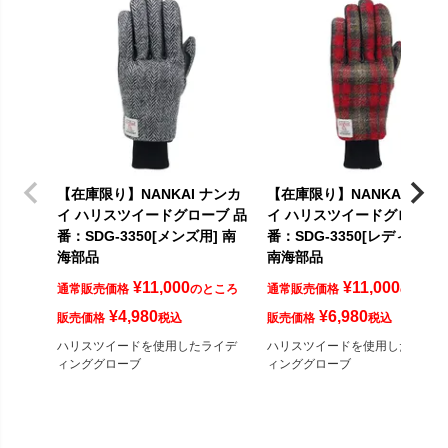
【在庫限り】NANKAI ナンカ
【在庫限り】NANKAI ナン
イ ハリスツイードグローブ 品
イ ハリスツイードグローブ 
番：SDG-3350[メンズ用] 南
番：SDG-3350[レディース用
海部品
南海部品
¥
11,000
¥
11,000
通常販売価格
のところ
通常販売価格
のところ
¥
4,980
¥
6,980
販売価格
税込
販売価格
税込
ハリスツイードを使用したライデ
ハリスツイードを使用したライデ
ィンググローブ
ィンググローブ