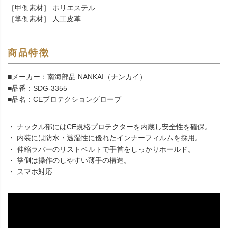
［甲側素材］ ポリエステル
［掌側素材］ 人工皮革
商品特徴
■メーカー：南海部品 NANKAI（ナンカイ）
■品番：SDG-3355
■品名：CEプロテクショングローブ
・ ナックル部にはCE規格プロテクターを内蔵し安全性を確保。
・ 内装には防水・透湿性に優れたインナーフィルムを採用。
・ 伸縮ラバーのリストベルトで手首をしっかりホールド。
・ 掌側は操作のしやすい薄手の構造。
・ スマホ対応