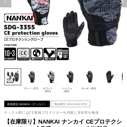
グレー（GY)
ホワイト
ベージュ
カーキ（KH)
（WH)
（BG)
南海部品 NANKAI（ナンカイ）
商品番号
1000-SDG3355
ナックル部にはCE規格プロテクターを内蔵し安全性を確保
【在庫限り】NANKAI ナンカイ CEプロテクシ