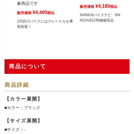
象商品です
¥
4,180
販売価格
税込
¥
4,400
販売価格
税込
NANKAIバイクナビ NNV-
002A/022用補修部品
2代目のバイクにはクレードルを事
前装着！
商品について
商品詳細
【カラー展開】
■カラー：ブラック
【サイズ展開】
■サイズ：-