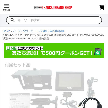
MENU
HOME
バッグ・BOX・ツーリング用品・通信機器関連
NANKAI バイク・ナビゲーションシステム用 本体用mini-USBコートﾞ(NNV-001A/002A/022
共通) NNV-002-MINI-USB スペア 南海部品