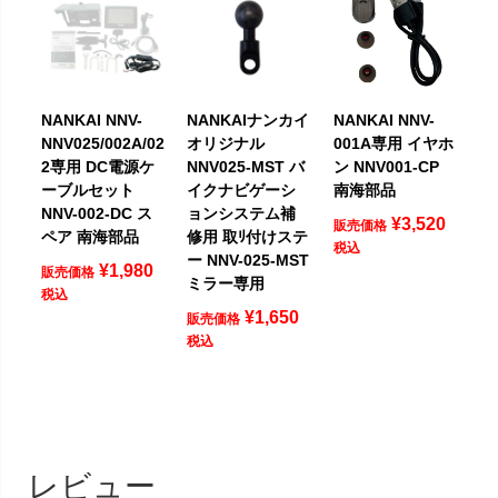
NANKAI NNV-
NANKAIナンカイ
NANKAI NNV-
NNV025/002A/02
オリジナル
001A専用 イヤホ
2専用 DC電源ケ
NNV025-MST バ
ン NNV001-CP
ーブルセット
イクナビゲーシ
南海部品
NNV-002-DC ス
ョンシステム補
¥
3,520
販売価格
ペア 南海部品
修用 取ﾘ付けステ
税込
ー NNV-025-MST
¥
1,980
販売価格
ミラー専用
税込
¥
1,650
販売価格
税込
レビュー