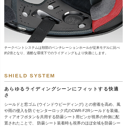
チークベントシステムは頬部のベンチレーションホールが従来モデルに比べ
約2倍となり、過酷な環境下でのライディングもより快適にします。
SHIELD SYSTEM
あらゆるライディングシーンにフィットする快適
さ
シールドと窓ゴム (ウインドウビーディング) との密着を高め、風
や雨の侵入を防ぐセンターロック式のCWR-F2Rシールドを装備。
ティアオフボタンを共用する防曇シート用ピンが視界の外側に配
置されたことで、 防曇シート装着時も視界のほぼ全域を防曇シー