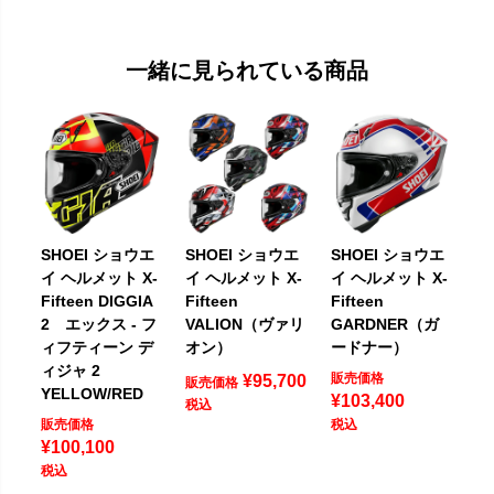
一緒に見られている商品
SHOEI ショウエ
SHOEI ショウエ
SHOEI ショウエ
イ ヘルメット X-
イ ヘルメット X-
イ ヘルメット X-
Fifteen DIGGIA
Fifteen
Fifteen
2 エックス - フ
VALION（ヴァリ
GARDNER（ガ
ィフティーン デ
オン）
ードナー）
ィジャ 2
販売価格
¥
95,700
販売価格
YELLOW/RED
¥
103,400
税込
販売価格
税込
¥
100,100
税込