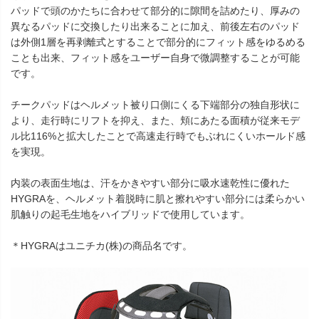
パッドで頭のかたちに合わせて部分的に隙間を詰めたり、厚みの
異なるパッドに交換したり出来ることに加え、前後左右のパッド
は外側1層を再剥離式とすることで部分的にフィット感をゆるめる
ことも出来、フィット感をユーザー自身で微調整することが可能
です。
チークパッドはヘルメット被り口側にくる下端部分の独自形状に
より、走行時にリフトを抑え、また、頬にあたる面積が従来モデ
ル比116%と拡大したことで高速走行時でもぶれにくいホールド感
を実現。
内装の表面生地は、汗をかきやすい部分に吸水速乾性に優れた
HYGRAを、ヘルメット着脱時に肌と擦れやすい部分には柔らかい
肌触りの起毛生地をハイブリッドで使用しています。
＊HYGRAはユニチカ(株)の商品名です。