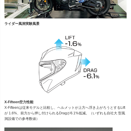
ライダー風洞実験風景
X-Fifteen空力性能
X-Fifteenは従来モデルと比較し、ヘルメットが上方へ浮き上がろうとするLift
が 1.6%、前方から押し付けられるDragが6.1%低減。（いずれも自社大 型風
洞設備での参考数値）