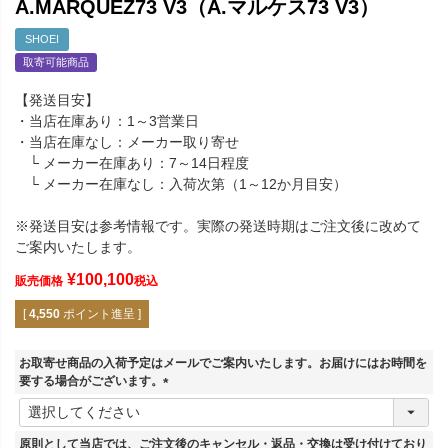
A.MARQUEZ73 V3（A.マルケス73 V3）
SHOEI
取寄可能商品
【発送目安】
・当店在庫あり：1～3営業日
・当店在庫なし：メーカー取り寄せ
└ メーカー在庫あり：7～14日程度
└ メーカー在庫なし：入荷次第（1～12か月目安）
※発送目安は参考情報です。実際の発送時期はご注文後に改めて
ご案内いたします。
¥
100,100
販売価格
税込
[
4,550
ポイント進呈 ]
お取寄せ商品の入荷予定はメールでご案内いたします。お届けにはお時間を
要する場合がございます。
(
必
須
原則として当店では、ご注文後のキャンセル・返品・交換は受け付けており