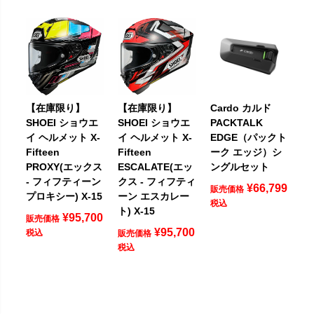
【在庫限り】
【在庫限り】
Cardo カルド
SHOEI ショウエ
SHOEI ショウエ
PACKTALK
イ ヘルメット X-
イ ヘルメット X-
EDGE（パックト
Fifteen
Fifteen
ーク エッジ）シ
PROXY(エックス
ESCALATE(エッ
ングルセット
- フィフティーン
クス - フィフティ
¥
66,799
販売価格
プロキシー) X-15
ーン エスカレー
税込
ト) X-15
¥
95,700
販売価格
¥
95,700
税込
販売価格
税込