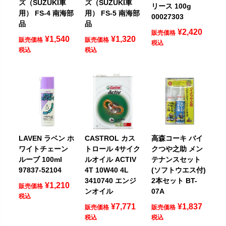
ズ（SUZUKI車
ズ（SUZUKI車
リース 100g
用） FS-4 南海部
用） FS-5 南海部
00027303
品
品
¥
2,420
販売価格
¥
1,540
¥
1,320
販売価格
販売価格
税込
税込
税込
LAVEN ラベン ホ
CASTROL カス
高森コーキ バイ
ワイトチェーン
トロール 4サイク
クつや之助 メン
ルーブ 100ml
ルオイル ACTIV
テナンスセット
97837-52104
4T 10W40 4L
(ソフトウエス付)
3410740 エンジ
2本セット BT-
¥
1,210
販売価格
ンオイル
07A
税込
¥
7,771
¥
1,837
販売価格
販売価格
税込
税込