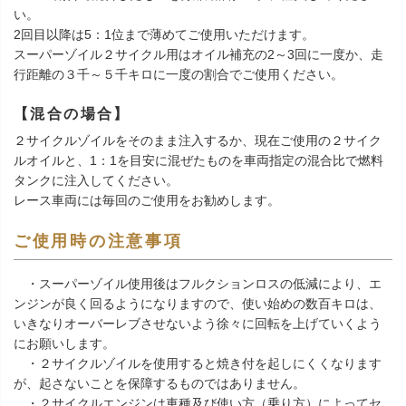
い。
2回目以降は5：1位まで薄めてご使用いただけます。
スーパーゾイル２サイクル用はオイル補充の2～3回に一度か、走
行距離の３千～５千キロに一度の割合でご使用ください。
【混合の場合】
２サイクルゾイルをそのまま注入するか、現在ご使用の２サイク
ルオイルと、1：1を目安に混ぜたものを車両指定の混合比で燃料
タンクに注入してください。
レース車両には毎回のご使用をお勧めします。
ご使用時の注意事項
・スーパーゾイル使用後はフルクションロスの低減により、エ
ンジンが良く回るようになりますので、使い始めの数百キロは、
いきなりオーバーレブさせないよう徐々に回転を上げていくよう
にお願いします。
・２サイクルゾイルを使用すると焼き付を起しにくくなります
が、起さないことを保障するものではありません。
・２サイクルエンジンは車種及び使い方（乗り方）によってセ